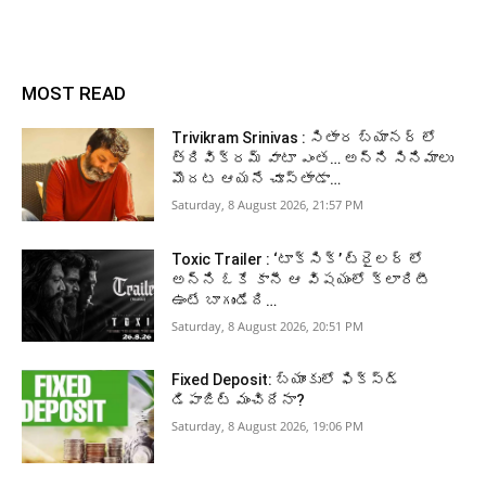
MOST READ
Trivikram Srinivas : సితార బ్యానర్ లో
త్రివిక్రమ్ వాటా ఎంత… అన్ని సినిమాలు
మొదట ఆయనే చూస్తాడా…
Saturday, 8 August 2026, 21:57 PM
Toxic Trailer : ‘టాక్సిక్’ ట్రైలర్ లో
అన్ని ఓకే కానీ ఆ విషయంలో క్లారిటీ
ఉంటే బాగుండేది…
Saturday, 8 August 2026, 20:51 PM
Fixed Deposit: బ్యాంకులో ఫిక్స్డ్
డిపాజిట్ మంచిదేనా?
Saturday, 8 August 2026, 19:06 PM