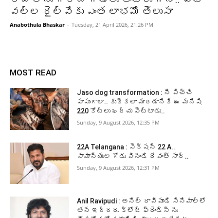
వల్ల రైల్వేకు ఎంత లాభమో తెలుసా
Anabothula Bhaskar
-
Tuesday, 21 April 2026, 21:26 PM
MOST READ
Jaso dog transformation : నీ పిచ్చి
పాసుగాలా.. కుక్కలా మారడానికి ఈ మనిషి
220 కోట్లు ఖర్చు పెట్టాడు..
Sunday, 9 August 2026, 12:35 PM
22A Telangana : సెక్షన్ 22 A..
సామాన్యుల గోడు వినండి రేవంత్ సార్..
Sunday, 9 August 2026, 12:31 PM
Anil Ravipudi : అనిల్ రావిపూడి సినిమాల్లో
తన ఇద్దరు క్లోజ్ ఫ్రెండ్స్ ను