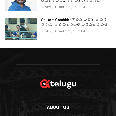
తీసుకోకపోవడానికి కారణం ఇదేనట…
Sunday, 9 August 2026, 12:07 PM
Gautam Gambhir : గౌతమ్ గంభీర్ ఆ పని
చేశాడు.. ఇది ప్రపంచంలో ఎనిమిదవ వింత..
Sunday, 9 August 2026, 11:32 AM
ABOUT US