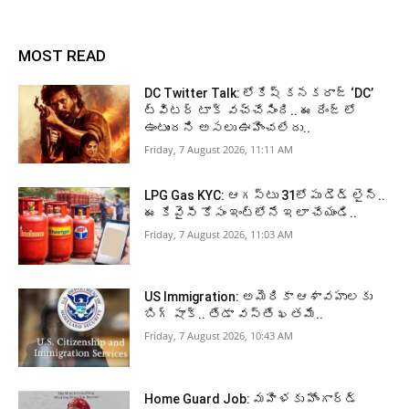
MOST READ
DC Twitter Talk: లోకేష్ కనకరాజ్ ‘DC’
ట్విటర్ టాక్ వచ్చేసింది.. ఈ రేంజ్ లో
ఉంటుందని అసలు ఊహించలేదు..
Friday, 7 August 2026, 11:11 AM
LPG Gas KYC: ఆగస్టు 31లోపు డెడ్ లైన్..
ఈ కేవైసీ కోసం ఇంట్లోనే ఇలా చేయండి..
Friday, 7 August 2026, 11:03 AM
US Immigration: అమెరికా ఆశావహులకు
బిగ్ షాక్.. తేడా వస్తే ఖతమే..
Friday, 7 August 2026, 10:43 AM
Home Guard Job: మహిళకు హోంగార్డ్