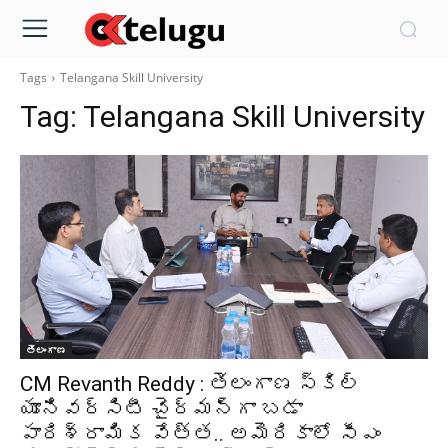
Tags
Telangana Skill University
Tag:
Telangana Skill University
తెలంగాణ
CM Revanth Reddy : తెలంగాణ స్కిల్‌
యూనివర్సిటీ చైర్మన్‌గా బడా
పారిశ్రామిక వేత్త.. అమెరికాలో సీఎం