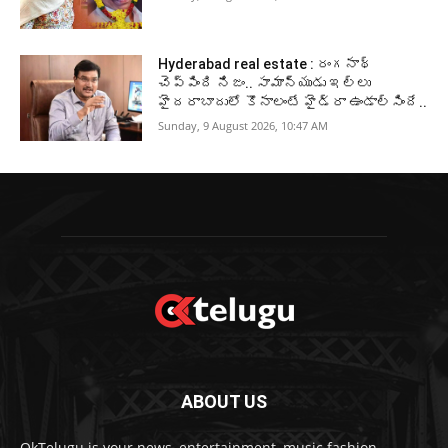
Hyderabad real estate : రంగనాథ్
చెప్పింది నిజం.. సామాన్యుడు ఇల్లు
హైదరాబాదులో కొనాలంటే హైడ్రా ఉండాల్సిందే..
Sunday, 9 August 2026, 10:47 AM
ABOUT US
OkTelugu is your news, entertainment, music fashion