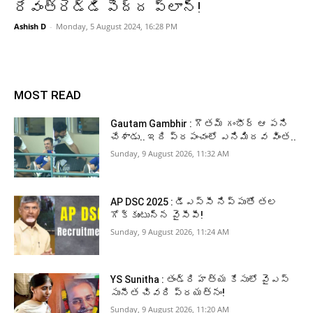
రేవంత్‌రెడ్డి పెద్ద ప్లాన్!
Ashish D
-
Monday, 5 August 2024, 16:28 PM
MOST READ
Gautam Gambhir : గౌతమ్ గంభీర్ ఆ పని
చేశాడు.. ఇది ప్రపంచంలో ఎనిమిదవ వింత..
Sunday, 9 August 2026, 11:32 AM
AP DSC 2025 : డీఎస్సీ నిప్పుతో తల
గోక్కుంటున్న వైసీపీ!
Sunday, 9 August 2026, 11:24 AM
YS Sunitha : తండ్రి హత్య కేసులో వైఎస్
సునీత చివరి ప్రయత్నం!
Sunday, 9 August 2026, 11:20 AM