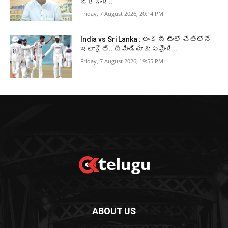
జరిగింది..
Friday, 7 August 2026, 20:14 PM
India vs Sri Lanka : లంక బీ టీంలో చేతిలోనే
ఇలాగైతే.. టీమిండియాకు ఏమైంది..
Friday, 7 August 2026, 19:55 PM
ABOUT US