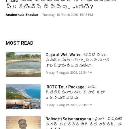
ప్రకటించిన బీసీసీఐ.. ఎంతంటే?
Anabothula Bhaskar
-
Tuesday, 10 March 2026, 15:18 PM
MOST READ
Gujarat Well Water : బావిలో నీరు..
సముద్రపు అలల్లా.. బ్రహ్మంగారి
కాలజ్ఞానం నిజమవుతోందా..
Friday, 7 August 2026, 21:34 PM
IRCTC Tour Package : ఏడు
జ్యోతిర్లింగాలను ఓకే సారి ఇలా
దర్శించుకోవచ్చు
Friday, 7 August 2026, 20:45 PM
Bolisetti Satyanarayana : వైజాగ్ విషయంలో
పవన్ కు జనసేన మాజీ నేత వార్నింగ్.. ఏం