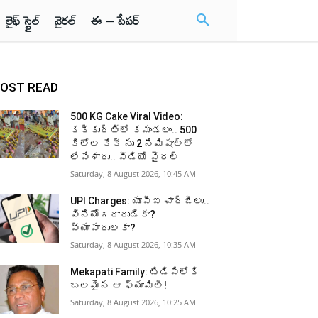
లైఫ్ స్టైల్
వైరల్
ఈ – పేపర్
OST READ
500 KG Cake Viral Video:
కక్కుర్తిలో కమండలం.. 500
కిలోల కేక్ ను 2 నిమిషాల్లో
లేపేశారు.. వీడియో వైరల్
Saturday, 8 August 2026, 10:45 AM
UPI Charges: యూపీఐ చార్జీలు..
వినియోగదారుడికా?
వ్యాపారులకా?
Saturday, 8 August 2026, 10:35 AM
Mekapati Family: టిడిపిలోకి
బలమైన ఆ ఫ్యామిలీ!
Saturday, 8 August 2026, 10:25 AM