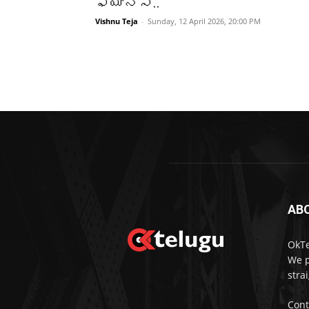
ఫ్యాన్స్..
Vishnu Teja
-
Sunday, 12 April 2026, 20:00 PM
AB
OkTe
We p
stra
Cont