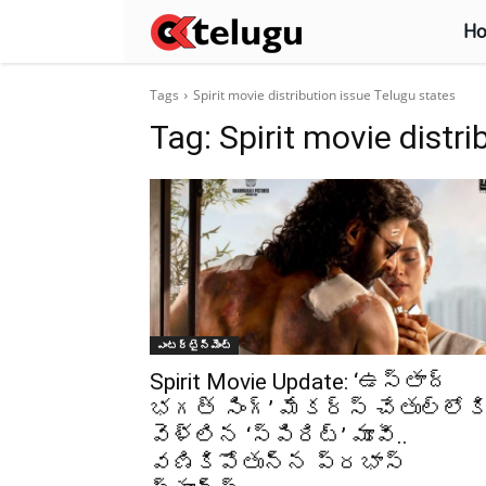
H
Tags
Spirit movie distribution issue Telugu states
Tag:
Spirit movie distr
ఎంటర్టైన్మెంట్
Spirit Movie Update: ‘ఉస్తాద్
భగత్ సింగ్’ మేకర్స్ చేతుల్లోక
వెళ్లిన ‘స్పిరిట్’ మూవీ..
వణికిపోతున్న ప్రభాస్