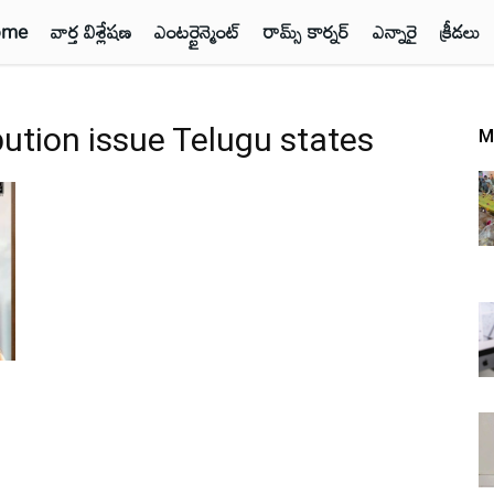
ome
వార్త విశ్లేషణ
ఎంటర్టైన్మెంట్
రామ్స్ కార్నర్
ఎన్నారై
క్రీడలు
ibution issue Telugu states
M
ి