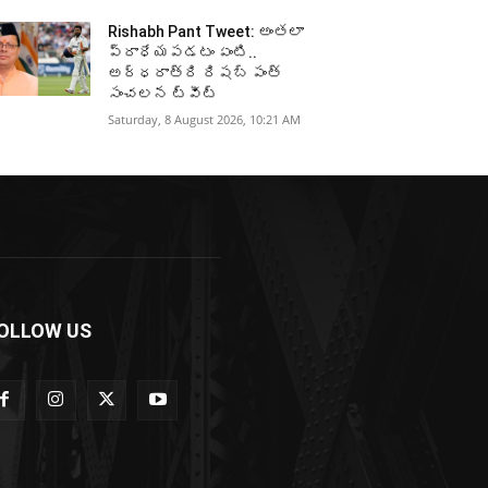
Rishabh Pant Tweet: అంతలా
ప్రాధేయపడటం ఏంటి..
అర్ధరాత్రి రిషబ్ పంత్
సంచలన ట్వీట్
Saturday, 8 August 2026, 10:21 AM
OLLOW US