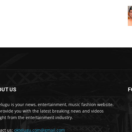
OUT US
F
lugu is your news, entertainment, music fashion website.
rovide you with the latest breaking news and videos
ight from the entertainment industry.
act us:
oktelugu.com@gmail.com