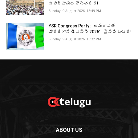
ఉపాధ్యాయుల హెచ్చరిక!
Sunday, 9 August 2026, 15:49 PM
YSR Congress Party : ‘అమరావతి
మాదిరిగానే డీఎస్సీ 2025’.. వైసిపి ఒంటరి!
Sunday, 9 August 2026, 15:32 PM
ABOUT US