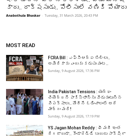
కాదు.. రాక్షసుడు.. పోలీసులే వణికి పోయారు
Anabothula Bhaskar
-
Tuesday, 31 March 2026, 20:43 PM
MOST READ
FCRA Bill : ఎఫ్‌సీఆర్‌ఏ బిల్లు..
అమెరికాకు ఎందుకు కడుపు మంట..
Sunday, 9 August 2026, 17:36 PM
India Pakistan Tensions : యుద్ధం
చేయొద్దని పాకిస్తాన్‌ను వేడుకుంటున్న
విపక్షాలు.. మోదీని ఓడించాలంటే అదే
మార్గం మరి!
Sunday, 9 August 2026, 17:19 PM
YS Jagan Mohan Reddy : ఛీ మరీ ఇంత
దిగజారుడా.. కొండారెడ్డి బురుజు సాక్షిగా