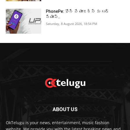
PhonePe: ఫోన్ పే యూజర్స్ కు గుడ్
న్యూస్..
Saturday, 8 August 2026, 18:54 PM
ABOUT US
OkTelugu is your news, entertainment, music fashion
website. We provide you with the latest breaking news and