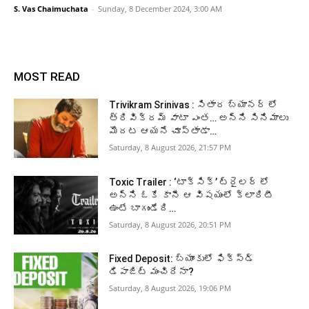
S. Vas Chaimuchata
-
Sunday, 8 December 2024, 3:00 AM
MOST READ
Trivikram Srinivas : సితార బ్యానర్ లో
త్రివిక్రమ్ వాటా ఎంత… అన్ని సినిమాలు
మొదట ఆయనే చూస్తాడా…
Saturday, 8 August 2026, 21:57 PM
Toxic Trailer : ‘టాక్సిక్’ ట్రైలర్ లో
అన్ని ఓకే కానీ ఆ విషయంలో క్లారిటీ
ఉంటే బాగుండేది…
Saturday, 8 August 2026, 20:51 PM
Fixed Deposit: బ్యాంకులో ఫిక్స్డ్
డిపాజిట్ మంచిదేనా?
Saturday, 8 August 2026, 19:06 PM