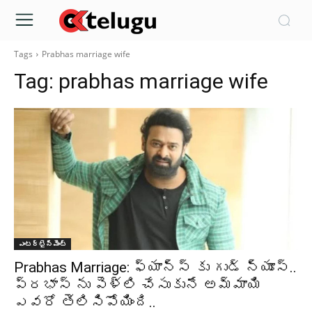
Tags
Prabhas marriage wife
Tag:
prabhas marriage wife
ఎంటర్టైన్మెంట్
Prabhas Marriage: ఫ్యాన్స్ కు గుడ్ న్యూస్..
ప్రభాస్ ను పెళ్లి చేసుకునే అమ్మాయి
ఎవరో తెలిసిపోయింది..