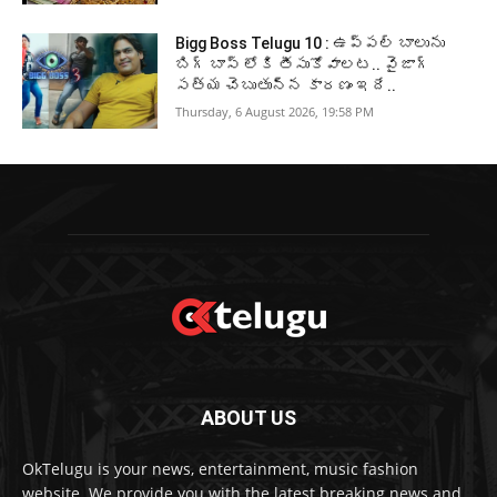
Bigg Boss Telugu 10 : ఉప్పల్ బాలును
బిగ్ బాస్ లోకి తీసుకోవాలట.. వైజాగ్
సత్య చెబుతున్న కారణం ఇదే..
Thursday, 6 August 2026, 19:58 PM
ABOUT US
OkTelugu is your news, entertainment, music fashion
website. We provide you with the latest breaking news and