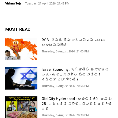
Vishnu Teja
-
Tuesday, 21 April 2026, 21:42 PM
MOST READ
RSS : జెన్‌జీ కోసం ఆర్‌ఎస్‌ఎస్‌ ఎందుకు
ఆరాటపడుతోంది..
Thursday, 6 August 2026, 21:03 PM
Israel Economy : ఇజ్రాయెల్‌ అసాధారణ
ఎదుగుదల.. సవాళ్ల నుంచి సాంకేతిక
శక్తిగా ఎలా మారింది?
Thursday, 6 August 2026, 20:56 PM
Old City Hyderabad : అతడికి 60.. ఆమెకు
25.. ఇద్దరికీ పెళ్లి.. చివరికి జరిగింది
ఇదీ
Thursday, 6 August 2026, 20:30 PM