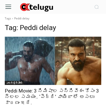
Tags
Peddi delay
Tag:
Peddi delay
ఎంటర్టైన్మెంట్
Peddi Movie: 3 నిమిషాల సన్నివేశం కోసం 3
నెలల సమయం.. ‘పెద్ది’ వాయిదా లో అసలు
కారణం ఇదే.