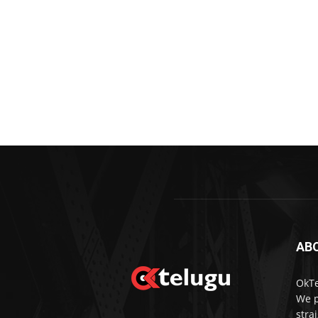
AB
OkTe
We p
stra