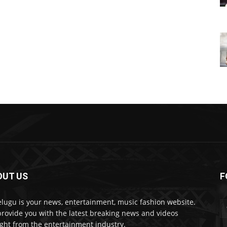
OUT US
F
lugu is your news, entertainment, music fashion website.
rovide you with the latest breaking news and videos
ight from the entertainment industry.