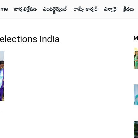
ome
వార్త విశ్లేషణ
ఎంటర్టైన్మెంట్
రామ్స్ కార్నర్
ఎన్నారై
క్రీడలు
elections India
M
ో