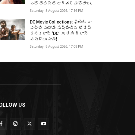
ఎంతో తెలిస్తే ఆశ్చర్యపోతారు.
Saturday, 8 August 2026, 17:16 PM
DC Movie Collections: సైలెంట్ గా
వచ్చి సునామీ సృష్టించిన లోకేష్
కనకరాజ్ ‘DC’..ఇదేమి గ్రాస్
వసూళ్లు సామీ!
Saturday, 8 August 2026, 17:08 PM
OLLOW US