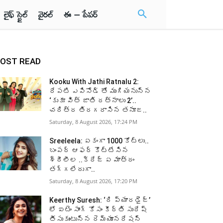
లైఫ్ స్టైల్
వైరల్
ఈ – పేపర్
OST READ
Kooku With Jathi Ratnalu 2:
రేపటి ఎపిసోడ్ తో ముగియనున్న
‘కుకూ విత్ జాతి రత్నాలు 2’..
చరిత్ర తిరగరాసిన తనూజ..
Saturday, 8 August 2026, 17:24 PM
Sreeleela: ఏకంగా 1000 కోట్లు..
బంపర్ ఆఫర్ కొట్టేసిన
శ్రీలీల ..క్రేజ్ ఏ మాత్రం
తగ్గలేదుగా..
Saturday, 8 August 2026, 17:20 PM
Keerthy Suresh: ‘ది ప్యారడైజ్’
లో ఐటెం సాంగ్ కోసం కీర్తి సురేష్
తీసుకుంటున్న రెమ్యూనరేషన్