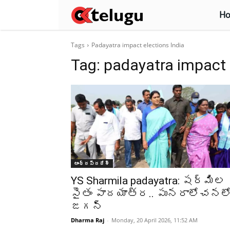
H
Tags
Padayatra impact elections India
Tag:
padayatra impact 
ఆంధ్రప్రదేశ్‌
YS Sharmila padayatra: షర్మిల
సైతం పాదయాత్ర.. పునరాలోచనల
జగన్
Dharma Raj
-
Monday, 20 April 2026, 11:52 AM