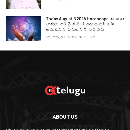
Today August 8 2026 Horoscope: ఈ ఐదు
రాశుల వారిపై శని దేవుడు అనుగ్రహం..
అనుకున్న పనులన్నీ సక్సెస్..
Saturday, 8 August 2026, 8:11 AM
ABOUT US