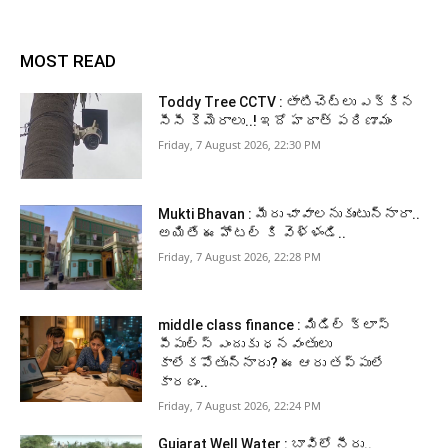
MOST READ
Toddy Tree CCTV : తాటిచెట్లు ఎక్కిన
సీసీ కెమెరాలు..! ఇదో హఠాత్ పరిణామం
Friday, 7 August 2026, 22:30 PM
Mukti Bhavan : మీరు చావాలనుకుంటున్నారా..
అయితే ఈ హోటల్ కి వెళ్ళండి..
Friday, 7 August 2026, 22:28 PM
middle class finance : మిడిల్ క్లాస్
పీపుల్స్ ఎందుకు ధనవంతులు
కాలేకపోతున్నారు? ఈ ఆరు తప్పులే
కారణం..
Friday, 7 August 2026, 22:24 PM
Gujarat Well Water : బావిలో నీరు..