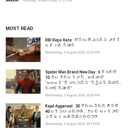
NARESH
-
Thursday, 30 April 2026, 21:22 PM
MOST READ
RBI Repo Rate : లోన్లు తీసుకున్న వారికి
ఇది గుడ్ న్యూస్
Wednesday, 5 August 2026, 22:09 PM
Spider Man Brand New Day : 6 రోజుల్లో
10 వేల కోట్ల గ్రాస్.. ఇండియా లో
‘ధురంధర్’ ని దాటనున్న ‘స్పైడర్ మ్యాన్ :
బ్రాండ్ న్యూ డే’
Wednesday, 5 August 2026, 20:50 PM
Kajal Aggarwal : 30 కోట్లు పెట్టి తీస్తే
40 లక్షలు వచ్చాయి.. కాజల్ అగర్వాల్
పని ఇక అయిపోయినట్టేనా?
Wednesday, 5 August 2026, 20:14 PM