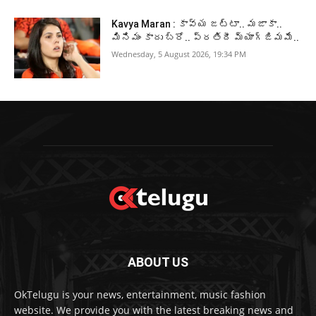
Kavya Maran : కావ్య జట్టా.. మజాకా..
మినిమం కాదు బ్రో.. ప్రతిదీ మ్యాగ్జిమమే..
Wednesday, 5 August 2026, 19:34 PM
ABOUT US
OkTelugu is your news, entertainment, music fashion
website. We provide you with the latest breaking news and