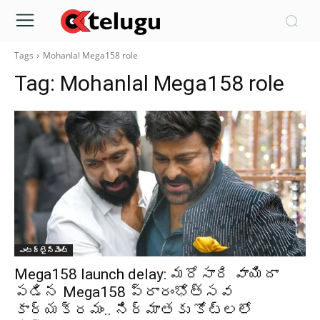
Tags
Mohanlal Mega158 role
Tag:
Mohanlal Mega158 role
ఎంటర్టైన్మెంట్
Mega158 launch delay: మరోసారి వాయిదా
పడిన Mega158 ప్రారంభోత్సవ
కార్యక్రమం.. నిర్మాతకు కోట్లలో