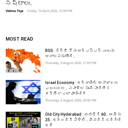
నష్టాలు..
Vishnu Teja
-
Friday, 10 April 2026, 15:04 PM
MOST READ
RSS : జెన్‌జీ కోసం ఆర్‌ఎస్‌ఎస్‌ ఎందుకు
ఆరాటపడుతోంది..
Thursday, 6 August 2026, 21:03 PM
Israel Economy : ఇజ్రాయెల్‌ అసాధారణ
ఎదుగుదల.. సవాళ్ల నుంచి సాంకేతిక
శక్తిగా ఎలా మారింది?
Thursday, 6 August 2026, 20:56 PM
Old City Hyderabad : అతడికి 60.. ఆమెకు
25.. ఇద్దరికీ పెళ్లి.. చివరికి జరిగింది
ఇదీ