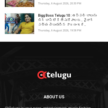
Thursday, 6 August 2026, 20:30 PM
Bigg Boss Telugu 10 : ఉప్పల్ బాలును
బిగ్ బాస్ లోకి తీసుకోవాలట.. వైజాగ్
సత్య చెబుతున్న కారణం ఇదే..
Thursday, 6 August 2026, 19:58 PM
ABOUT US
OkTelugu is your news, entertainment, music fashion