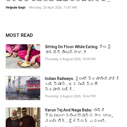
Velpula Gopi
-
Monday, 20 April 2026, 11:07 AM
MOST READ
Sitting On Floor While Eating: నేలపై
కూర్చొని తింటున్నారా..?
Thursday, 6 August 2026, 16:50 PM
Indian Railways: రైలులో ప్రయాణించేవారికి
గుడ్ న్యూస్.. ఇక నుంచి ప్రతీ
ప్రయాణికుడికి..
Thursday, 6 August 2026, 16:42 PM
Varun Tej And Naga Babu: తండ్రి
కొడుకులుగా నటించబోతున్న నాగ బాబు ,
వరుణ్ తేజ్.. డైరెక్టర్ ఎవరంటే..