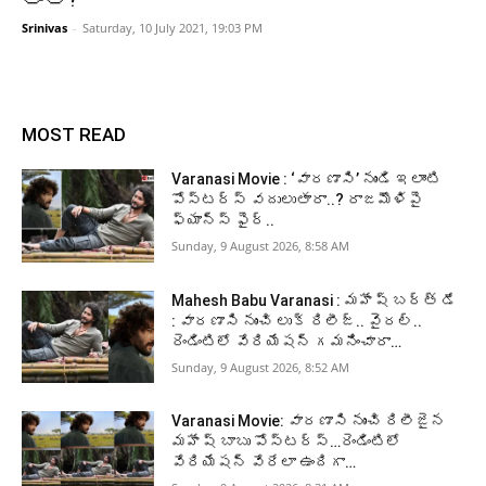
Srinivas
-
Saturday, 10 July 2021, 19:03 PM
MOST READ
Varanasi Movie : ‘వారణాసి’ నుండి ఇలాంటి
పోస్టర్స్ వదులుతారా..? రాజమౌళిపై
ఫ్యాన్స్ ఫైర్..
Sunday, 9 August 2026, 8:58 AM
Mahesh Babu Varanasi : మహేష్ బర్త్ డే
: వారణాసి నుంచి లుక్ రిలీజ్.. వైరల్..
రెండింటిలో వేరియేషన్ గమనించారా…
Sunday, 9 August 2026, 8:52 AM
Varanasi Movie: వారణాసి నుంచి రిలీజైన
మహేష్ బాబు పోస్టర్స్…రెండింటిలో
వేరియేషన్ వేరేలా ఉందిగా…