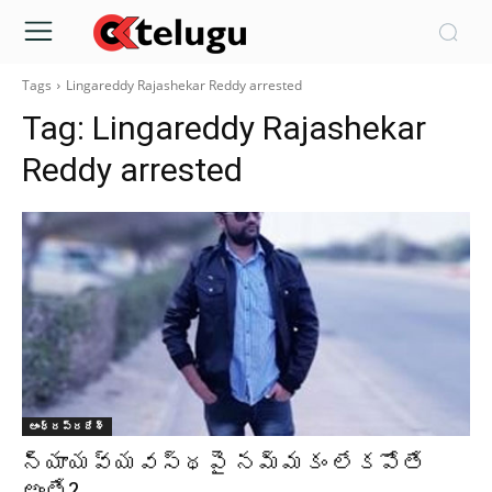
Tags
Lingareddy Rajashekar Reddy arrested
Tag:
Lingareddy Rajashekar
Reddy arrested
ఆంధ్రప్రదేశ్‌
న్యాయవ్యవస్థపై నమ్మకం లేకపోతే
అంతే?