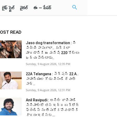
లైఫ్ స్టైల్
వైరల్
ఈ – పేపర్
OST READ
Jaso dog transformation : నీ
పిచ్చి పాసుగాలా.. కుక్కలా
మారడానికి ఈ మనిషి 220 కోట్లు
ఖర్చు పెట్టాడు..
Sunday, 9 August 2026, 12:35 PM
22A Telangana : సెక్షన్ 22 A..
సామాన్యుల గోడు వినండి రేవంత్
సార్..
Sunday, 9 August 2026, 12:31 PM
Anil Ravipudi : అనిల్ రావిపూడి
సినిమాల్లో తన ఇద్దరు క్లోజ్
ఫ్రెండ్స్ ను తీసుకోకపోవడానికి
కారణం ఇదేనట…