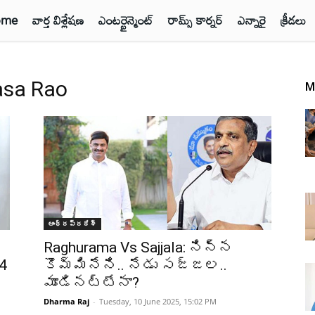
ome
వార్త విశ్లేషణ
ఎంటర్టైన్మెంట్
రామ్స్ కార్నర్
ఎన్నారై
క్రీడలు
asa Rao
M
ఆంధ్రప్రదేశ్‌
Raghurama Vs Sajjala: నిన్న
4
కొమ్మినేని.. నేడు సజ్జల..
మూడినట్టేనా?
Dharma Raj
-
Tuesday, 10 June 2025, 15:02 PM