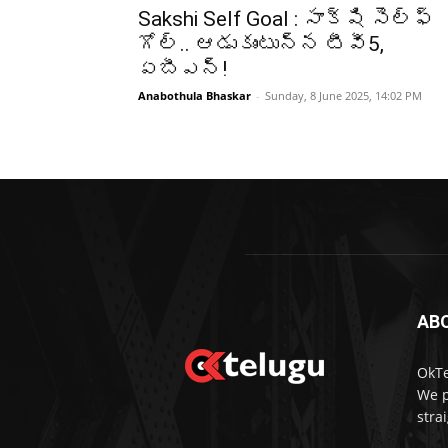
Sakshi Self Goal : సాక్షి సెల్ఫ్
గోల్.. ఆడుకుంటున్న టీవీ5,
ఏబీఎన్!
Anabothula Bhaskar
-
Sunday, 8 June 2025, 14:02 PM
AB
OkTe
We p
stra