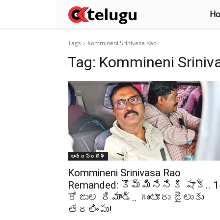
H
Tags
Kommineni Srinivasa Rao
Tag:
Kommineni Sriniv
ఆంధ్రప్రదేశ్‌
Kommineni Srinivasa Rao
Remanded: కొమ్మినేనికి షాక్.. 1
రోజుల రిమాండ్.. గుంటూరు జైలుకు
తరలింపు!