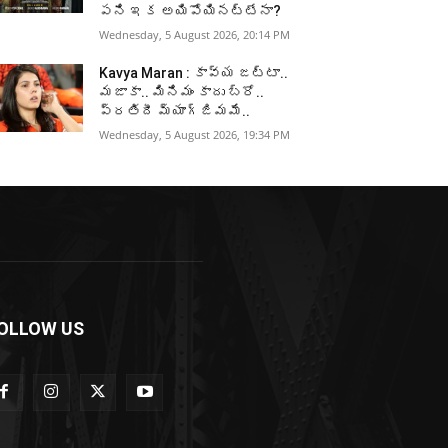
పని ఇక అయిపోయినట్టేనా?
Wednesday, 5 August 2026, 20:14 PM
Kavya Maran : కావ్య జట్టా..
మజాకా.. మినిమం కాదు బ్రో..
ప్రతిదీ మ్యాగ్జిమమే..
Wednesday, 5 August 2026, 19:34 PM
OLLOW US