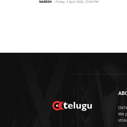
NARESH
-
Friday, 3 April 2026, 23:04 PM
AB
OkTe
We p
stra