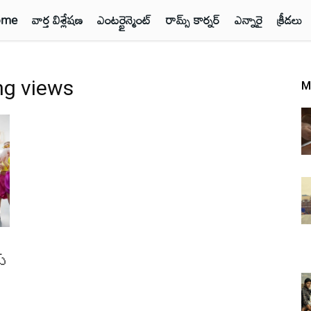
ome
వార్త విశ్లేషణ
ఎంటర్టైన్మెంట్
రామ్స్ కార్నర్
ఎన్నారై
క్రీడలు
ng views
M
ట్