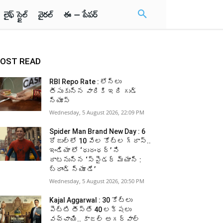
లైఫ్ స్టైల్
వైరల్
ఈ – పేపర్
OST READ
RBI Repo Rate : లోన్లు
తీసుకున్న వారికి ఇది గుడ్
న్యూస్
Wednesday, 5 August 2026, 22:09 PM
Spider Man Brand New Day : 6
రోజుల్లో 10 వేల కోట్ల గ్రాస్..
ఇండియా లో ‘ధురంధర్’ ని
దాటనున్న ‘స్పైడర్ మ్యాన్ :
బ్రాండ్ న్యూ డే’
Wednesday, 5 August 2026, 20:50 PM
Kajal Aggarwal : 30 కోట్లు
పెట్టి తీస్తే 40 లక్షలు
వచ్చాయి.. కాజల్ అగర్వాల్