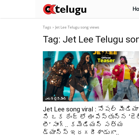
H
Tags
Jet Lee Telugu song views
Tag:
Jet Lee Telugu so
ఎంటర్టైన్మెంట్
Jet Lee song viral : సోషల్ మీడియా
ని ఒక రేంజ్ లో ఊపేస్తున్న ‘జె
లీ’ సాంగ్.. కమెడియన్ సత్య
డ్యాన్స్ ఇరగదీశాడుగా..