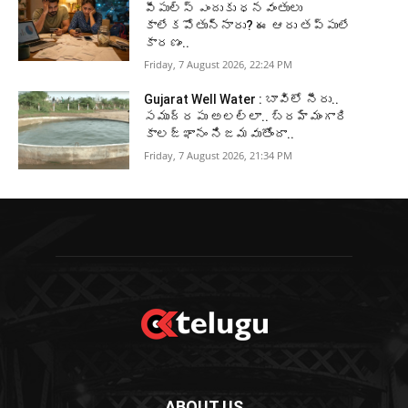
పీపుల్స్ ఎందుకు ధనవంతులు
కాలేకపోతున్నారు? ఈ ఆరు తప్పులే
కారణం..
Friday, 7 August 2026, 22:24 PM
Gujarat Well Water : బావిలో నీరు..
సముద్రపు అలల్లా.. బ్రహ్మంగారి
కాలజ్ఞానం నిజమవుతోందా..
Friday, 7 August 2026, 21:34 PM
ABOUT US