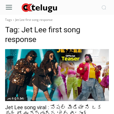
Tags
Jet Lee first song response
Tag:
Jet Lee first song
response
ఎంటర్టైన్మెంట్
Jet Lee song viral : సోషల్ మీడియా ని ఒక
రేంజ్ లో ఊపేస్తున్న ‘జెట్ లీ’ సాంగ్..