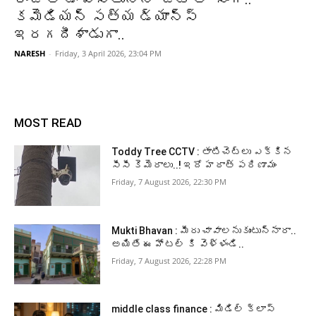
కమెడియన్ సత్య డ్యాన్స్
ఇరగదీశాడుగా..
NARESH
-
Friday, 3 April 2026, 23:04 PM
MOST READ
Toddy Tree CCTV : తాటిచెట్లు ఎక్కిన
సీసీ కెమెరాలు..! ఇదో హఠాత్ పరిణామం
Friday, 7 August 2026, 22:30 PM
Mukti Bhavan : మీరు చావాలనుకుంటున్నారా..
అయితే ఈ హోటల్ కి వెళ్ళండి..
Friday, 7 August 2026, 22:28 PM
middle class finance : మిడిల్ క్లాస్