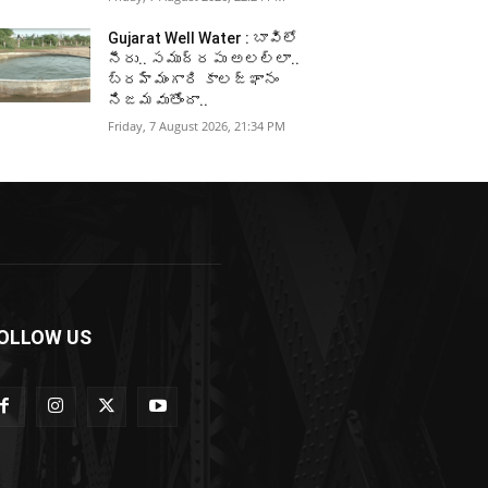
Gujarat Well Water : బావిలో
నీరు.. సముద్రపు అలల్లా..
బ్రహ్మంగారి కాలజ్ఞానం
నిజమవుతోందా..
Friday, 7 August 2026, 21:34 PM
OLLOW US