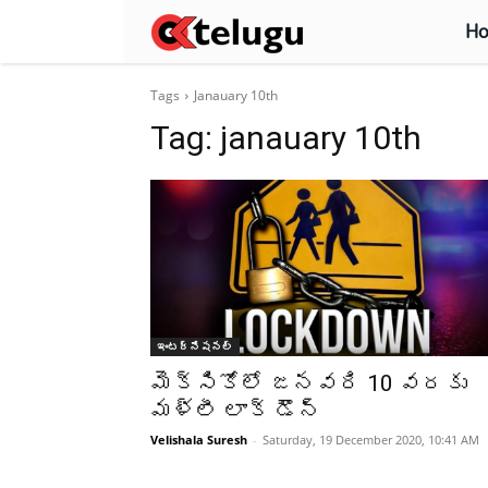
H
Tags
Janauary 10th
Tag:
janauary 10th
ఇంటర్నేషనల్
మెక్సికోలో జనవరి 10 వరకు
మళ్లీ లాక్ డౌన్
Velishala Suresh
-
Saturday, 19 December 2020, 10:41 AM