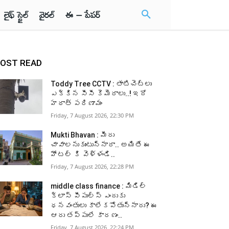
లైఫ్ స్టైల్
వైరల్
ఈ – పేపర్
OST READ
Toddy Tree CCTV : తాటిచెట్లు
ఎక్కిన సీసీ కెమెరాలు..! ఇదో
హఠాత్ పరిణామం
Friday, 7 August 2026, 22:30 PM
Mukti Bhavan : మీరు
చావాలనుకుంటున్నారా.. అయితే ఈ
హోటల్ కి వెళ్ళండి..
Friday, 7 August 2026, 22:28 PM
middle class finance : మిడిల్
క్లాస్ పీపుల్స్ ఎందుకు
ధనవంతులు కాలేకపోతున్నారు? ఈ
ఆరు తప్పులే కారణం..
Friday, 7 August 2026, 22:24 PM