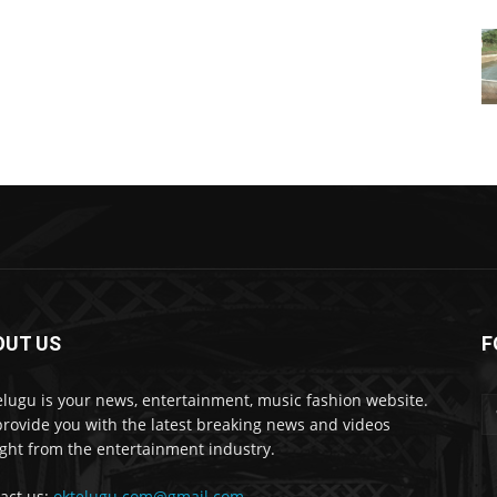
OUT US
F
lugu is your news, entertainment, music fashion website.
rovide you with the latest breaking news and videos
ight from the entertainment industry.
act us:
oktelugu.com@gmail.com