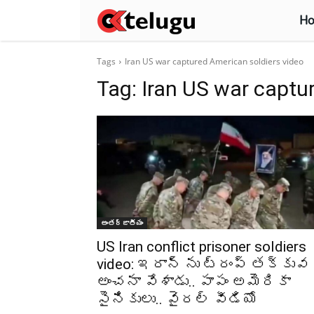
H
Tags
Iran US war captured American soldiers video
Tag:
Iran US war captu
అంతర్జాతీయం
US Iran conflict prisoner soldiers
video: ఇరాన్ ను ట్రంప్ తక్కువ
అంచనా వేశాడు.. పాపం అమెరికా
సైనికులు.. వైరల్ వీడియో