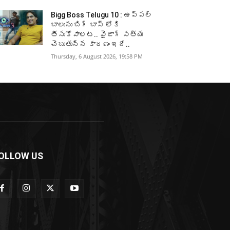
Bigg Boss Telugu 10 : ఉప్పల్
బాలును బిగ్ బాస్ లోకి
తీసుకోవాలట.. వైజాగ్ సత్య
చెబుతున్న కారణం ఇదే..
Thursday, 6 August 2026, 19:58 PM
OLLOW US