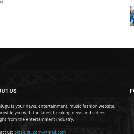
PM
OUT US
F
lugu is your news, entertainment, music fashion website.
rovide you with the latest breaking news and videos
ight from the entertainment industry.
act us:
oktelugu.com@gmail.com