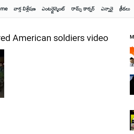
ome
వార్త విశ్లేషణ
ఎంటర్టైన్మెంట్
రామ్స్ కార్నర్
ఎన్నారై
క్రీడలు
red American soldiers video
M