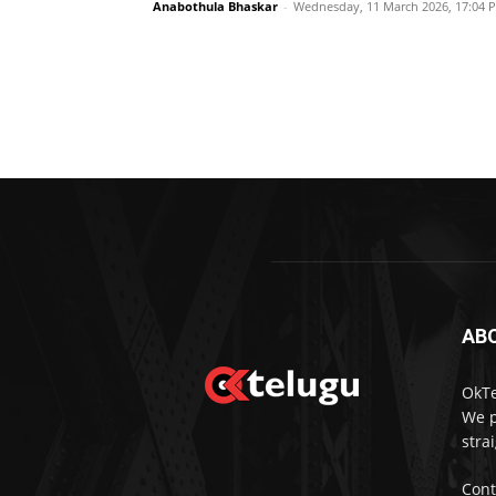
Anabothula Bhaskar
-
Wednesday, 11 March 2026, 17:04 
AB
OkTe
We p
stra
Cont