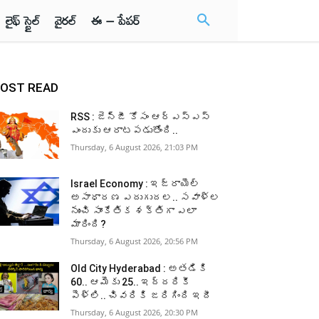
లైఫ్ స్టైల్
వైరల్
ఈ – పేపర్
OST READ
RSS : జెన్‌జీ కోసం ఆర్‌ఎస్‌ఎస్‌
ఎందుకు ఆరాటపడుతోంది..
Thursday, 6 August 2026, 21:03 PM
Israel Economy : ఇజ్రాయెల్‌
అసాధారణ ఎదుగుదల.. సవాళ్ల
నుంచి సాంకేతిక శక్తిగా ఎలా
మారింది?
Thursday, 6 August 2026, 20:56 PM
Old City Hyderabad : అతడికి
60.. ఆమెకు 25.. ఇద్దరికీ
పెళ్లి.. చివరికి జరిగింది ఇదీ
Thursday, 6 August 2026, 20:30 PM