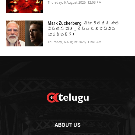
Thursday, 6 August 2026, 12:08 PM
Mark Zuckerberg: మెటా కీలెరిగి వాత
పెట్టిన మోదీ.. దెబ్బకు దిగొచ్చిన
జూకర్‌బర్గ్‌!
Thursday, 6 August 2026, 11:41 AM
ABOUT US