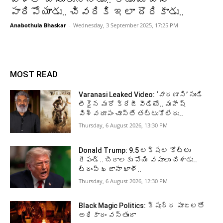
పారిపోయాడు.. చివరికి ఇలా దొరికాడు..
Anabothula Bhaskar
-
Wednesday, 3 September 2025, 17:25 PM
MOST READ
Varanasi Leaked Video: ‘వారణాసి’ నుండి
లీకైన మరో క్రేజీ వీడియో.. మహేష్
విశ్వరూపం చూస్తే తట్టుకోలేరు..
Thursday, 6 August 2026, 13:30 PM
Donald Trump: 9.5 లక్షల కోట్లు
రీఫండ్‌.. బీరాలకు పోయి వసూలు చేశాడు..
ట్రంప్‌ ఖజానా ఖాళీ..
Thursday, 6 August 2026, 12:30 PM
Black Magic Politics: క్షుద్ర పూజలతో
అధికారం వస్తుందా