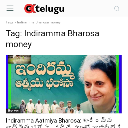
Tags
Indiramma Bharosa money
Tag:
Indiramma Bharosa
money
తెలంగాణ
Indiramma Aatmiya Bharosa: ఇందిరమ్మ
ఆత్మీయ భరోసా.. వచ్చే వారంలో ఖాతాల్లోకి