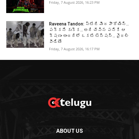
Friday, 7 August 2026, 16:23 PM
Raveena Tandon: స్టేజి మీద హీరోయిన్..
పక్కనే కుక్క.. అది చేసిన పనికి ఆ
క్షణం అందరిలో ఒకటే టెన్షన్.. వైరల్
వీడియో
Friday, 7 August 2026, 16:17 PM
ABOUT US