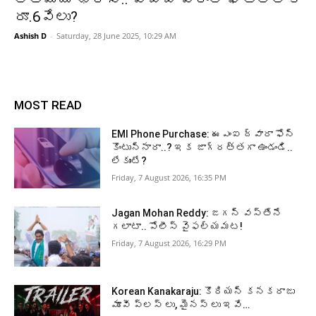
రూ.6వేలు?
Ashish D
-
Saturday, 28 June 2025, 10:29 AM
MOST READ
EMI Phone Purchase: ఈఎంఐ ద్వారా ఫోన్
కొంటున్నారా..? ఇక జాగ్రత్తగా ఉండండి..
లేకుంటే?
Friday, 7 August 2026, 16:35 PM
Jagan Mohan Reddy: జగన్ వస్తేనే
గలాటా.. పోలీస్ వైఫల్యమట!
Friday, 7 August 2026, 16:29 PM
Korean Kanakaraju: కొరియన్ కనకరాజు
మూవీ ప్లస్ లు, మైనస్ లు ఇవే…