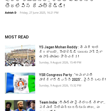
తెరలేపిన రేవంత్‌రెడ్డి!
Ashish D
-
Friday, 27 June 2025, 16:21 PM
MOST READ
YS Jagan Mohan Reddy : ఛీ మరీ ఇంత
దిగజారుడా.. కొండారెడ్డి బురుజు సాక్షిగా
ఉపాధ్యాయుల హెచ్చరిక!
Sunday, 9 August 2026, 15:49 PM
YSR Congress Party : ‘అమరావతి
మాదిరిగానే డీఎస్సీ 2025’.. వైసిపి ఒంటరి!
Sunday, 9 August 2026, 15:32 PM
Team India : టీమిండియా పై చేతబడి చేశారా..
పదిమంది ప్లేయర్లు జట్టుకు దూరం.. ఏం