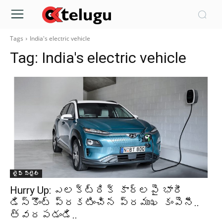
Tags
India's electric vehicle
Tag:
India's electric vehicle
లైఫ్ స్టైల్
Hurry Up: ఎలక్ట్రిక్ కార్లపై భారీ
డిస్కౌంట్ ప్రకటించిన ప్రముఖ కంపెనీ..
త్వరపడండి..