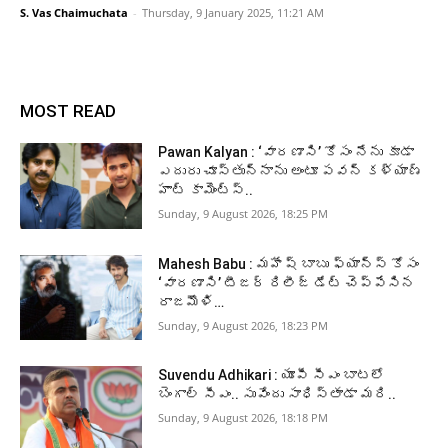
S. Vas Chaimuchata
-
Thursday, 9 January 2025, 11:21 AM
MOST READ
Pawan Kalyan : ‘వారణాసి’ కోసం నేను కూడా
ఎదురు చూస్తున్నాను అంటూ పవన్ కళ్యాణ్
హాట్ కామెంట్స్..
Sunday, 9 August 2026, 18:25 PM
Mahesh Babu : మహేష్ బాబు ఫ్యాన్స్ కోసం
‘వారణాసి’ టీజర్ రిలీజ్ డేట్ చెప్పేసిన
రాజమౌళి…
Sunday, 9 August 2026, 18:23 PM
Suvendu Adhikari : యూపీ సీఎం బాటలో
బెంగాల్‌ సీఎం.. సువేందు సాధిస్తాడా మరి..
Sunday, 9 August 2026, 18:18 PM