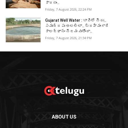
కారణం..
Friday, 7 August 2026, 22:24 PM
Gujarat Well Water : బావిలో నీరు..
సముద్రపు అలల్లా.. బ్రహ్మంగారి
కాలజ్ఞానం నిజమవుతోందా..
Friday, 7 August 2026, 21:34 PM
ABOUT US