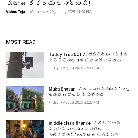
కూడా ఈ రికార్డు అసాధ్యమే!
Vishnu Teja
-
Wednesday, 29 January 2025, 21:00 PM
MOST READ
Toddy Tree CCTV : తాటిచెట్లు ఎక్కిన
సీసీ కెమెరాలు..! ఇదో హఠాత్ పరిణామం
Friday, 7 August 2026, 22:30 PM
Mukti Bhavan : మీరు చావాలనుకుంటున్నారా..
అయితే ఈ హోటల్ కి వెళ్ళండి..
Friday, 7 August 2026, 22:28 PM
middle class finance : మిడిల్ క్లాస్
పీపుల్స్ ఎందుకు ధనవంతులు
కాలేకపోతున్నారు? ఈ ఆరు తప్పులే