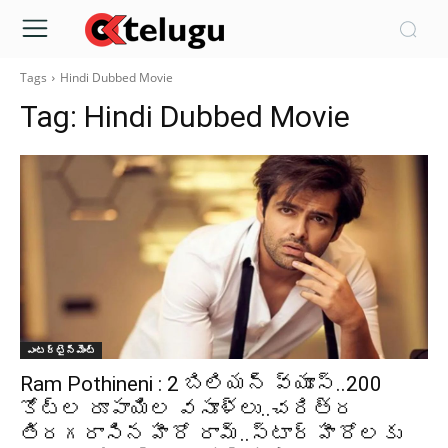
Tags
Hindi Dubbed Movie
Tag:
Hindi Dubbed Movie
ఎంటర్టైన్మెంట్
Ram Pothineni : 2 బిలియన్ వ్యూస్..200
కోట్ల రూపాయిల వసూళ్లు..చరిత్ర
తిరగరాసిన హీరో రామ్..స్టార్ హీరోలకు