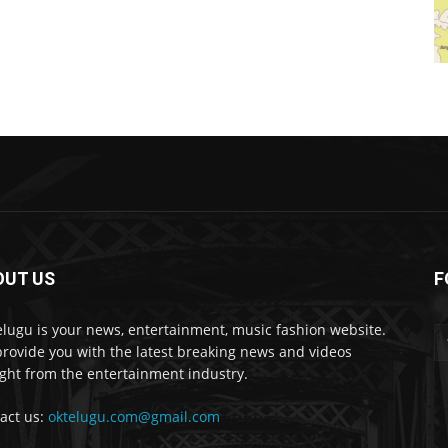
OUT US
F
lugu is your news, entertainment, music fashion website.
rovide you with the latest breaking news and videos
ight from the entertainment industry.
act us:
oktelugu.com@gmail.com