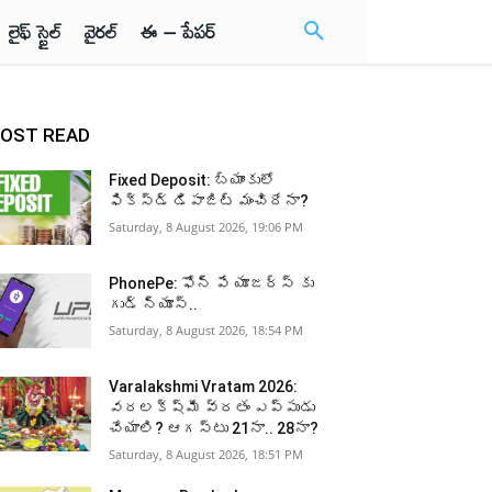
లైఫ్ స్టైల్
వైరల్
ఈ – పేపర్
OST READ
Fixed Deposit: బ్యాంకులో
ఫిక్స్డ్ డిపాజిట్ మంచిదేనా?
Saturday, 8 August 2026, 19:06 PM
PhonePe: ఫోన్ పే యూజర్స్ కు
గుడ్ న్యూస్..
Saturday, 8 August 2026, 18:54 PM
Varalakshmi Vratam 2026:
వరలక్ష్మీ వ్రతం ఎప్పుడు
చేయాలి? ఆగస్టు 21నా.. 28నా?
Saturday, 8 August 2026, 18:51 PM