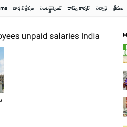
ome
వార్త విశ్లేషణ
ఎంటర్టైన్మెంట్
రామ్స్ కార్నర్
ఎన్నారై
క్రీడలు
ees unpaid salaries India
M
s