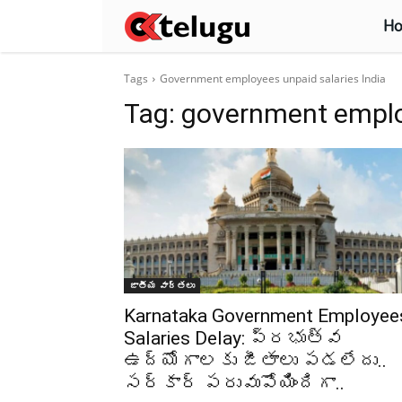
H
Tags
Government employees unpaid salaries India
Tag:
government employ
జాతీయ వార్తలు
Karnataka Government Employee
Salaries Delay: ప్రభుత్వ
ఉద్యోగాలకు జీతాలు పడలేదు..
సర్కార్‌ పరువుపోయిందిగా..