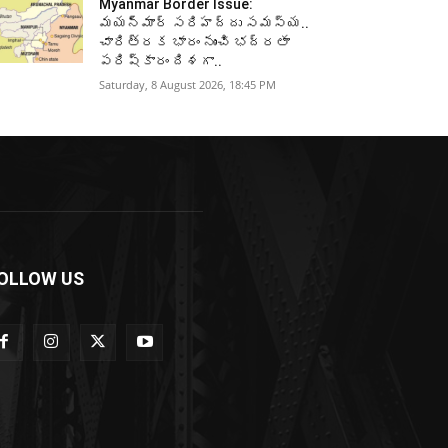
Myanmar Border Issue:
మయన్మార్‌ సరిహద్దు సమస్య..
చారిత్రక భారం నుంచి భద్రతా
పరిష్కారం దిశగా..
Saturday, 8 August 2026, 18:45 PM
OLLOW US