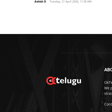
Ashish D
-
Tuesday, 21 April 2026, 11:30 AM
AB
OkTe
We p
stra
Cont