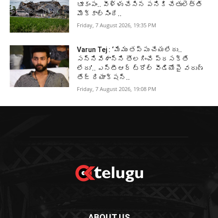
భూకంపం.. వీళ్ళు చేసిన పనికి చేతులెత్తి
మొక్కాల్సిందే..
Friday, 7 August 2026, 19:35 PM
Varun Tej : ‘మేము తప్పు చేయలేదు..
సన్నివేశాన్ని తొలగించే ప్రసక్తే
లేదు’.. ఎన్టీఆర్ ట్రోల్ వీడియోపై వరుణ్
తేజ్ రియాక్షన్..
Friday, 7 August 2026, 19:08 PM
ABOUT US