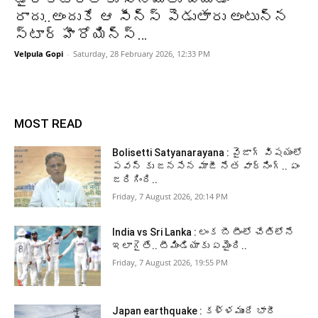
రాదు..అందుకే ఆ సీన్స్ పెడుతారు అంటున్న
స్టార్ హీరోయిన్స్…
Velpula Gopi
-
Saturday, 28 February 2026, 12:33 PM
MOST READ
Bolisetti Satyanarayana : వైజాగ్ విషయంలో
పవన్ కు జనసేన మాజీ నేత వార్నింగ్.. ఏం
జరిగింది..
Friday, 7 August 2026, 20:14 PM
India vs Sri Lanka : లంక బీ టీంలో చేతిలోనే
ఇలాగైతే.. టీమిండియాకు ఏమైంది..
Friday, 7 August 2026, 19:55 PM
Japan earthquake : కళ్ళముందే భారీ