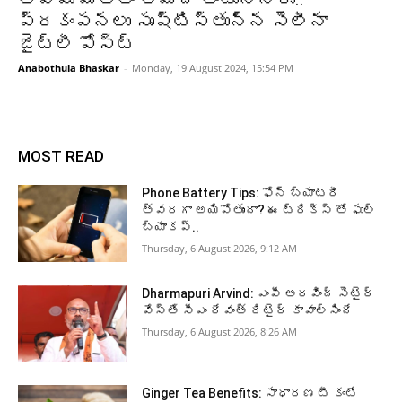
ప్రకంపనలు సృష్టిస్తున్న సెలీనా
జైట్లీ పోస్ట్
Anabothula Bhaskar
-
Monday, 19 August 2024, 15:54 PM
MOST READ
Phone Battery Tips: ఫోన్ బ్యాటరీ
త్వరగా అయిపోతుందా? ఈ ట్రిక్స్ తో ఫుల్
బ్యాకప్..
Thursday, 6 August 2026, 9:12 AM
Dharmapuri Arvind: ఎంపీ అరవింద్ సెటైర్
వేస్తే సీఎం రేవంత్ రిటైర్ కావాల్సిందే
Thursday, 6 August 2026, 8:26 AM
Ginger Tea Benefits: సాధారణ టీ కంటే