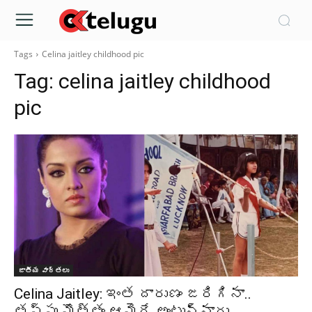
Tags
Celina jaitley childhood pic
Tag:
celina jaitley childhood
pic
జాతీయ వార్తలు
Celina Jaitley: ఇంత దారుణం జరిగినా..
తప్పు మొత్తం ఆమెదే అంటున్నారు..