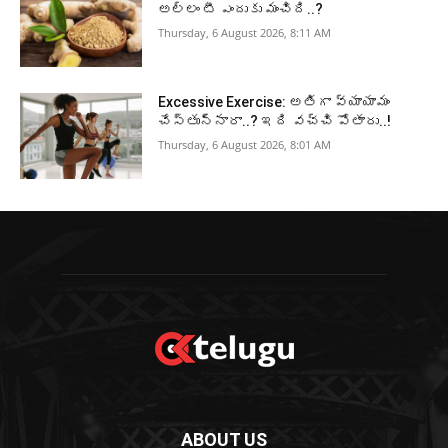
అల్లం టీ ఎందుకు మంచిది..?
Thursday, 6 August 2026, 8:11 AM
Excessive Exercise: అతిగా వ్యాయామం
చేస్తున్నారా..? ఇది వచ్చి పోతారు..!
Thursday, 6 August 2026, 8:01 AM
ABOUT US