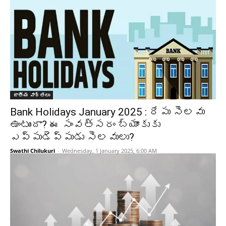
జాతీయ వార్తలు
Bank Holidays January 2025 : రేపు సెలవు
ఉంటుందా? ఈ సంవత్సరం బ్యాంకుకు
ఎప్పుడెప్పుడు సెలవులు?
Swathi Chilukuri
-
Wednesday, 1 January 2025, 6:00 AM