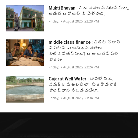
Mukti Bhavan : మీరు చావాలనుకుంటున్నారా..
అయితే ఈ హోటల్ కి వెళ్ళండి..
Friday, 7 August 2026, 22:28 PM
middle class finance : మిడిల్ క్లాస్
పీపుల్స్ ఎందుకు ధనవంతులు
కాలేకపోతున్నారు? ఈ ఆరు తప్పులే
కారణం..
Friday, 7 August 2026, 22:24 PM
Gujarat Well Water : బావిలో నీరు..
సముద్రపు అలల్లా.. బ్రహ్మంగారి
కాలజ్ఞానం నిజమవుతోందా..
Friday, 7 August 2026, 21:34 PM