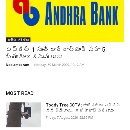
జాతీయ వార్తలు
ఏప్రిల్ 1 నుంచి ఆంధ్రాబ్యాంక్ సహా 5
బ్యాంకులు కనుమరుగు!
Neelambaram
-
Monday, 30 March 2020, 10:12 AM
MOST READ
Toddy Tree CCTV : తాటిచెట్లు ఎక్కిన
సీసీ కెమెరాలు..! ఇదో హఠాత్ పరిణామం
Friday, 7 August 2026, 22:30 PM