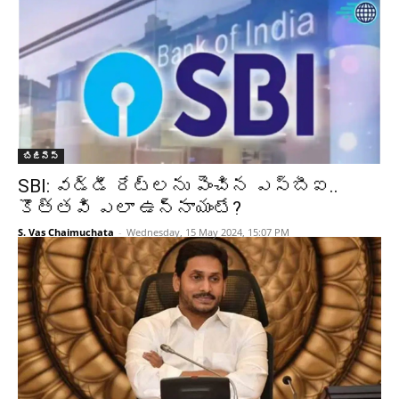
బిజినెస్
SBI: వడ్డీ రేట్లను పెంచిన ఎస్బీఐ..
కొత్తవి ఎలా ఉన్నాయంటే?
S. Vas Chaimuchata
-
Wednesday, 15 May 2024, 15:07 PM