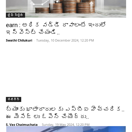
లైఫ్ స్టైల్
earn : అధిక వడ్డీ రావాలంటే ఇందులో
ఇన్వెస్ట్ చేయండి..
Swathi Chilukuri
-
Tuesday, 10 December 2024, 12:20 PM
బిజినెస్
బ్యాంకు ఖాతాదారులకు ఎస్బీఐ హెచ్చరిక..
ఈ మెసేజ్ లు ఓపెన్ చేయొద్దు..
S. Vas Chaimuchata
-
Sunday, 19 May 2024, 12:20 PM