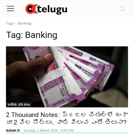
Tags
Banking
Tag:
Banking
జాతీయ వార్తలు
2 Thousand Notes : ప్రజల చేతుల్లో ఇంకా
రూ.2 వేల నోట్లు.. వాటి విలువ ఎంతో తెలుసా?
Ashish D
-
Sunday, 2 March 2025, 14:45 PM