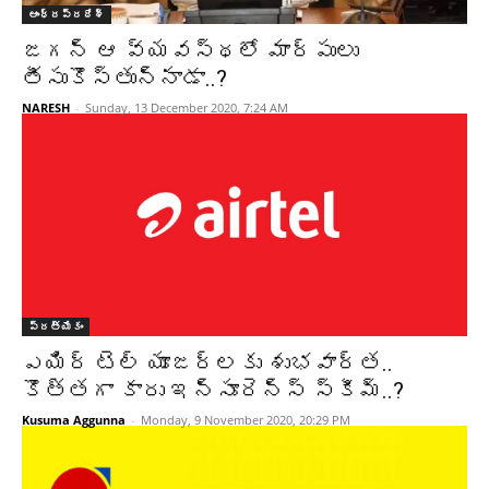
ఆంధ్రప్రదేశ్‌
జగన్ ఆ వ్యవస్థలో మార్పులు
తీసుకొస్తున్నాడా..?
NARESH
-
Sunday, 13 December 2020, 7:24 AM
ప్రత్యేకం
ఎయిర్ టెల్ యూజర్లకు శుభవార్త..
కొత్తగా కారు ఇన్సూరెన్స్ స్కీమ్..?
Kusuma Aggunna
-
Monday, 9 November 2020, 20:29 PM