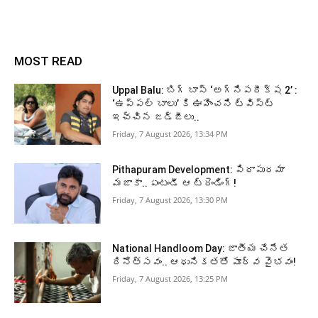
MOST READ
Uppal Balu: బిగ్ బాస్ ‘అగ్నిపరీక్ష 2’ :
‘ఉప్పల్ బాలు’ కి ఊహించని ట్విస్ట్
ఇచ్చిన జడ్జీలు..
Friday, 7 August 2026, 13:34 PM
Pithapuram Development: పిఠాపురమా
మజాకా.. ఏంటండీ ఆ ట్రెండింగ్!
Friday, 7 August 2026, 13:30 PM
National Handloom Day: జాతీయ చేనేత
దినోత్సవం.. ఆధునికతతో పూర్వ వైభవం!
Friday, 7 August 2026, 13:25 PM