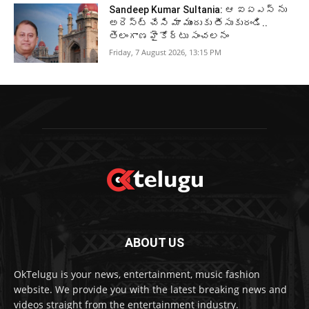
Sandeep Kumar Sultania: ఆ ఐఏఎస్ ను
అరెస్ట్ చేసి మా ముందుకు తీసుకురండి..
తెలంగాణ హైకోర్టు సంచలనం
Friday, 7 August 2026, 13:15 PM
ABOUT US
OkTelugu is your news, entertainment, music fashion
website. We provide you with the latest breaking news and
videos straight from the entertainment industry.