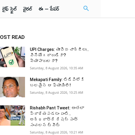
లైఫ్ స్టైల్
వైరల్
ఈ – పేపర్
OST READ
UPI Charges: యూపీఐ చార్జీలు..
వినియోగదారుడికా?
వ్యాపారులకా?
Saturday, 8 August 2026, 10:35 AM
Mekapati Family: టిడిపిలోకి
బలమైన ఆ ఫ్యామిలీ!
Saturday, 8 August 2026, 10:25 AM
Rishabh Pant Tweet: అంతలా
ప్రాధేయపడటం ఏంటి..
అర్ధరాత్రి రిషబ్ పంత్
సంచలన ట్వీట్
Saturday, 8 August 2026, 10:21 AM