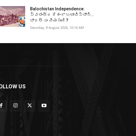
Balochistan Independence:
స్వతంత్ర దేశంగా బలూచిస్తాన్‌..
భారత్‌ ఏం చేయనుంది?
Saturday, 8 August 2026, 10:16 AM
OLLOW US