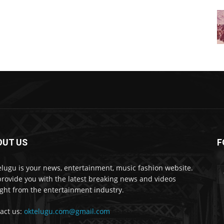
OUT US
F
lugu is your news, entertainment, music fashion website.
rovide you with the latest breaking news and videos
ight from the entertainment industry.
act us:
oktelugu.com@gmail.com