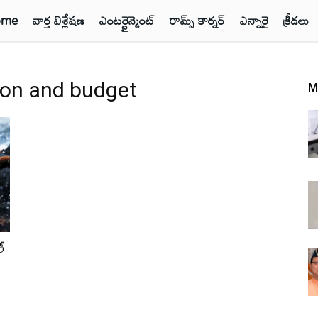
ome
వార్త విశ్లేషణ
ఎంటర్టైన్మెంట్
రామ్స్ కార్నర్
ఎన్నారై
క్రీడలు
ion and budget
M
ో