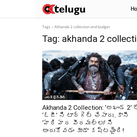
H
Tags
Akhanda 2 collection and budget
Tag:
akhanda 2 collect
ఎంటర్టైన్మెంట్
Akhanda 2 Collection: ‘అఖండ 2’ త
‘ఓజీ’ ని టార్గెట్ చేసారు..కానీ
‘హరి హర వీరమల్లు’ ని
అందుకోవడం కూడా కష్టమైంది!