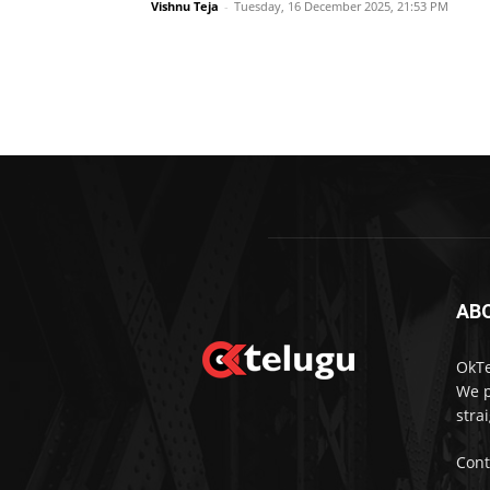
Vishnu Teja
-
Tuesday, 16 December 2025, 21:53 PM
AB
OkTe
We p
stra
Cont