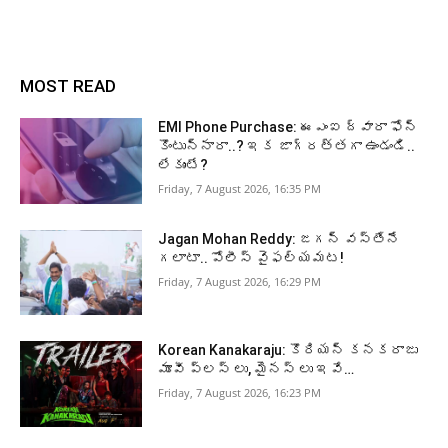
MOST READ
EMI Phone Purchase: ఈఎంఐ ద్వారా ఫోన్
కొంటున్నారా..? ఇక జాగ్రత్తగా ఉండండి..
లేకుంటే?
Friday, 7 August 2026, 16:35 PM
Jagan Mohan Reddy: జగన్ వస్తేనే
గలాటా.. పోలీస్ వైఫల్యమట!
Friday, 7 August 2026, 16:29 PM
Korean Kanakaraju: కొరియన్ కనకరాజు
మూవీ ప్లస్ లు, మైనస్ లు ఇవే…
Friday, 7 August 2026, 16:23 PM