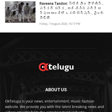
Raveena Tandon: స్టేజి మీద హీరోయిన్..
పక్కనే కుక్క.. అది చేసిన పనికి ఆ
క్షణం అందరిలో ఒకటే టెన్షన్.. వైరల్
వీడియో
Friday, 7 August 2026, 16:17 PM
ABOUT US
OkTelugu is your news, entertainment, music fashion
website. We provide you with the latest breaking news and