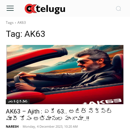
Tags
AK63
Tag:
AK63
ఎంటర్టైన్మెంట్
AK63 – Ajith : ఏకే 63.. అజిత్ నెక్స్ట్
మూవీ కోసం అభిమానుల హంగామా..!!
NARESH
-
Monday, 4 December 2023, 10:20 AM