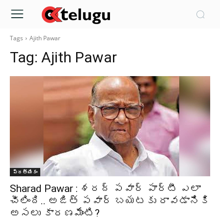
Tags
Ajith Pawar
Tag:
Ajith Pawar
ప్రత్యేకం
Sharad Pawar : శరద్ పవార్ పార్టీ ఎలా
చీలింది.. అజిత్ పవార్ బయటకు రావడానికి
అసలు కారణమేంటి?