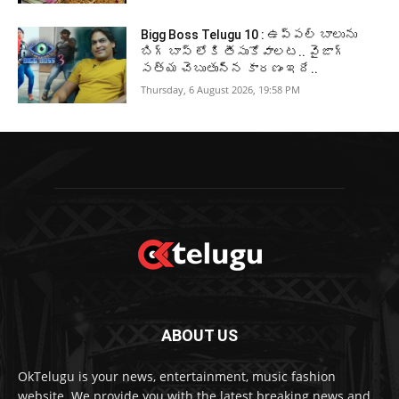
Bigg Boss Telugu 10 : ఉప్పల్ బాలును
బిగ్ బాస్ లోకి తీసుకోవాలట.. వైజాగ్
సత్య చెబుతున్న కారణం ఇదే..
Thursday, 6 August 2026, 19:58 PM
ABOUT US
OkTelugu is your news, entertainment, music fashion
website. We provide you with the latest breaking news and