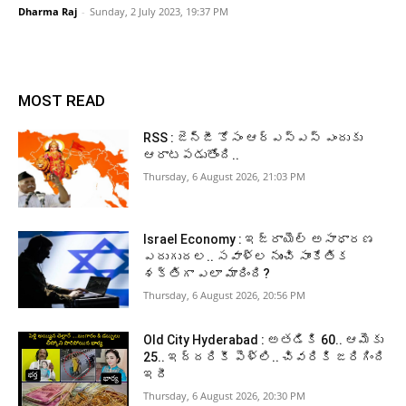
Dharma Raj
-
Sunday, 2 July 2023, 19:37 PM
MOST READ
RSS : జెన్‌జీ కోసం ఆర్‌ఎస్‌ఎస్‌ ఎందుకు
ఆరాటపడుతోంది..
Thursday, 6 August 2026, 21:03 PM
Israel Economy : ఇజ్రాయెల్‌ అసాధారణ
ఎదుగుదల.. సవాళ్ల నుంచి సాంకేతిక
శక్తిగా ఎలా మారింది?
Thursday, 6 August 2026, 20:56 PM
Old City Hyderabad : అతడికి 60.. ఆమెకు
25.. ఇద్దరికీ పెళ్లి.. చివరికి జరిగింది
ఇదీ
Thursday, 6 August 2026, 20:30 PM