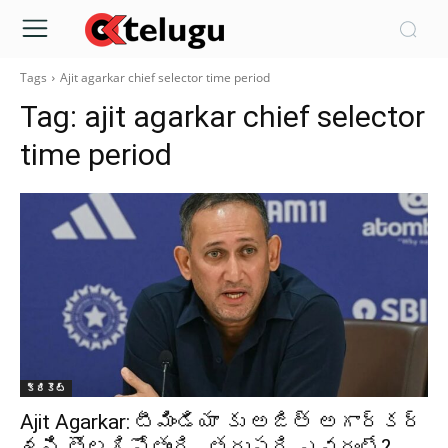
Tags
Ajit agarkar chief selector time period
Tag:
ajit agarkar chief selector
time period
క్రికెట్‌
Ajit Agarkar: టీమిండియా కు అజిత్ అగార్కర్
శని తొలగిపోతుంది.. తదుపరి ఎవరంటే?