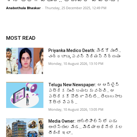
Anabothula Bhaskar
-
Thursday, 25 December 2025, 12:49 PM
MOST READ
Priyanka Medico Death: మెడికో మృతి..
చంద్రబాబు, పవన్ సీరియస్ నిర్ణయం
Monday, 10 August 2026, 13:10 PM
Telugu New Newspaper: ఆ ఆన్లైన్
పత్రిక నుంచి బయటకు వచ్చి.. ఆ
పత్రికకే పోటీగా పెట్టి.. తెలుగు నాట
కొత్త పేపర్..
Monday, 10 August 2026, 13:05 PM
Media Owner: జూబ్లీహిల్స్ లో ఏడు
అంతస్తుల మేడ.. మీడియా అధినేత కల
తీరింది ఇలా..