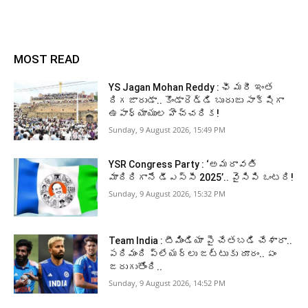
MOST READ
YS Jagan Mohan Reddy : ఛీ మరీ ఇంత
దిగజారుడా.. కొండారెడ్డి బురుజు సాక్షిగా
ఉపాధ్యాయుల హెచ్చరిక!
Sunday, 9 August 2026, 15:49 PM
YSR Congress Party : ‘అమరావతి
మాదిరిగానే డీఎస్సీ 2025’.. వైసిపి ఒంటరి!
Sunday, 9 August 2026, 15:32 PM
Team India : టీమిండియా పై చేతబడి చేశారా..
పదిమంది ప్లేయర్లు జట్టుకు దూరం.. ఏం
జరుగుతోంది..
Sunday, 9 August 2026, 14:52 PM