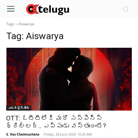
Tags
Aiswarya
Tag:
Aiswarya
ఎంటర్టైన్మెంట్
OTT: ఓటీటీలోకి మరో సస్పెన్స్
థ్రిల్లర్.. ఎప్పుడు వస్తుందంటే?
S. Vas Chaimuchata
-
Friday, 28 June 2024, 10:25 AM