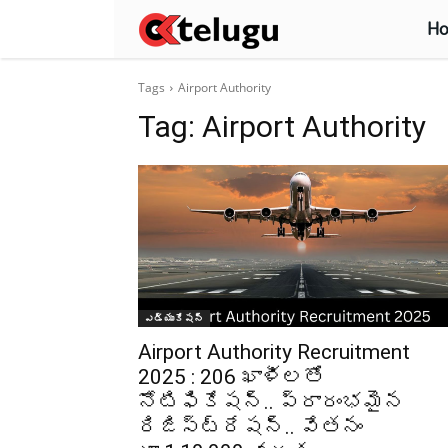
H
Tags
Airport Authority
Tag:
Airport Authority
ఎడ్యుకేషన్
Airport Authority Recruitment
2025 : 206 ఖాళీలతో
నోటిఫికేషన్‌.. ప్రారంభమైన
రిజిస్ట్రేషన్‌.. వేతనం