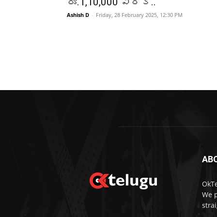
రూ.1,10,000 వరక..
Ashish D
-
Friday, 28 February 2025, 12:30 PM
AB
OkTe
We p
stra