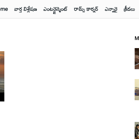
ome
వార్త విశ్లేషణ
ఎంటర్టైన్మెంట్
రామ్స్ కార్నర్
ఎన్నారై
క్రీడలు
M