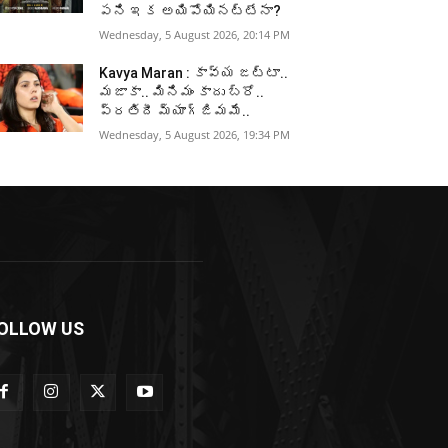
పని ఇక అయిపోయినట్టేనా?
Wednesday, 5 August 2026, 20:14 PM
Kavya Maran : కావ్య జట్టా..
మజాకా.. మినిమం కాదు బ్రో..
ప్రతిదీ మ్యాగ్జిమమే..
Wednesday, 5 August 2026, 19:34 PM
OLLOW US