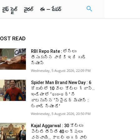
లైఫ్ స్టైల్
వైరల్
ఈ – పేపర్
OST READ
RBI Repo Rate : లోన్లు
తీసుకున్న వారికి ఇది గుడ్
న్యూస్
Wednesday, 5 August 2026, 22:09 PM
Spider Man Brand New Day : 6
రోజుల్లో 10 వేల కోట్ల గ్రాస్..
ఇండియా లో ‘ధురంధర్’ ని
దాటనున్న ‘స్పైడర్ మ్యాన్ :
బ్రాండ్ న్యూ డే’
Wednesday, 5 August 2026, 20:50 PM
Kajal Aggarwal : 30 కోట్లు
పెట్టి తీస్తే 40 లక్షలు
వచ్చాయి.. కాజల్ అగర్వాల్