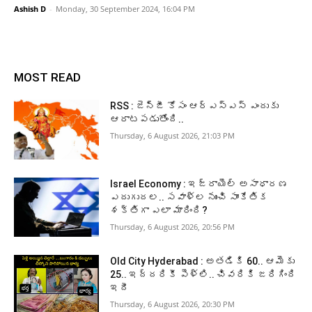
Ashish D
-
Monday, 30 September 2024, 16:04 PM
MOST READ
RSS : జెన్‌జీ కోసం ఆర్‌ఎస్‌ఎస్‌ ఎందుకు
ఆరాటపడుతోంది..
Thursday, 6 August 2026, 21:03 PM
Israel Economy : ఇజ్రాయెల్‌ అసాధారణ
ఎదుగుదల.. సవాళ్ల నుంచి సాంకేతిక
శక్తిగా ఎలా మారింది?
Thursday, 6 August 2026, 20:56 PM
Old City Hyderabad : అతడికి 60.. ఆమెకు
25.. ఇద్దరికీ పెళ్లి.. చివరికి జరిగింది
ఇదీ
Thursday, 6 August 2026, 20:30 PM