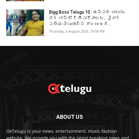
Bigg Boss Telugu 10 : ఉప్పల్ బాలును
బిగ్ బాస్ లోకి తీసుకోవాలట.. వైజాగ్
సత్య చెబుతున్న కారణం ఇదే..
Thursday, 6 August 2026, 19:58 PM
ABOUT US
OkTelugu is your news, entertainment, music fashion
website. We provide you with the latest breaking news and