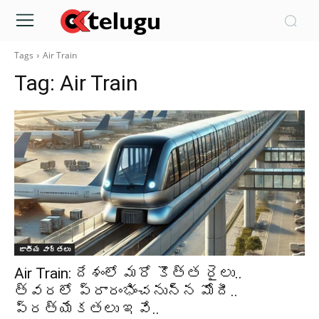
Tags
Air Train
Tag:
Air Train
జాతీయ వార్తలు
Air Train: దేశంలో మరో కొత్త రైలు..
త్వరలో ప్రారంభించనున్న మోదీ..
ప్రత్యేకతలు ఇవే..