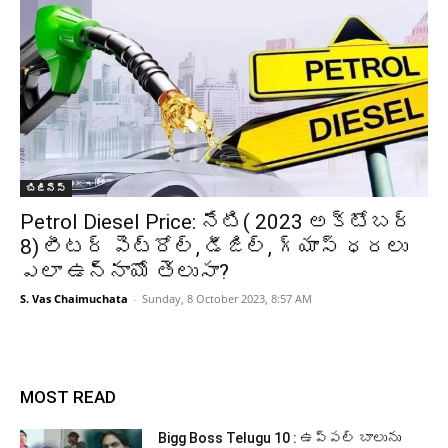
బిజినెస్
Petrol Diesel Price: నేటి( 2023 అక్టోబర్
8) లీటర్ పెట్రోల్, డీజిల్, గ్యాస్ ధరలు
ఎలా ఉన్నాయో తెలుసా?
S. Vas Chaimuchata
-
Sunday, 8 October 2023, 8:57 AM
MOST READ
Bigg Boss Telugu 10 : ఉప్పల్ బాలును