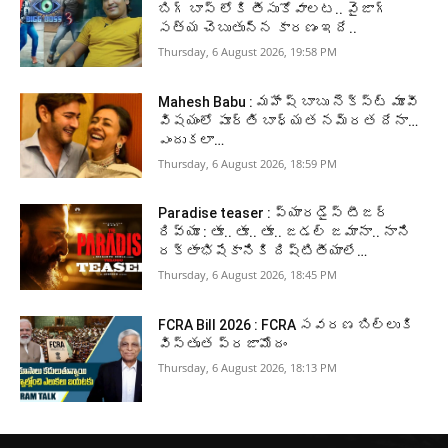
బిగ్ బాస్ లోకి తీసుకోవాలట.. వైజాగ్
సత్య చెబుతున్న కారణం ఇదే..
Thursday, 6 August 2026, 19:58 PM
Mahesh Babu : మహేష్ బాబు నెక్స్ట్ మూవీ
విషయంలో పూర్తి బాధ్యత నమ్రత దేనా…
ఎందుకలా…
Thursday, 6 August 2026, 18:59 PM
Paradise teaser : ప్యారడైస్ టీజర్
రివ్యూ : తూ.. తూ.. తూ.. జడల్ జమానా.. నాని
రక్తాభిషేకానికి దిష్టితీయాలే…
Thursday, 6 August 2026, 18:45 PM
FCRA Bill 2026 : FCRA సవరణ బిల్లుకి
విస్తృత ప్రజామోదం
Thursday, 6 August 2026, 18:13 PM