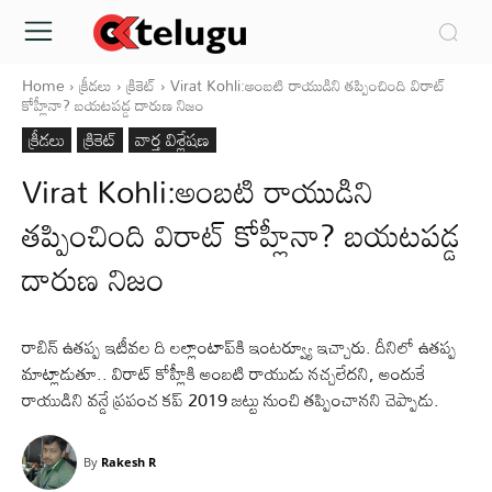
Home
క్రీడలు
క్రికెట్‌
Virat Kohli:అంబటి రాయుడిని తప్పించింది విరాట్
కోహ్లీనా? బయటపడ్డ దారుణ నిజం
క్రీడలు
క్రికెట్‌
వార్త విశ్లేషణ
Virat Kohli:అంబటి రాయుడిని
తప్పించింది విరాట్ కోహ్లీనా? బయటపడ్డ
దారుణ నిజం
రాబిన్ ఉతప్ప ఇటీవల ది లల్లాంటాప్‌కి ఇంటర్వ్యూ ఇచ్చారు. దీనిలో ఉతప్ప
మాట్లాడుతూ.. విరాట్ కోహ్లీకి అంబటి రాయుడు నచ్చలేదని, అందుకే
రాయుడిని వన్డే ప్రపంచ కప్ 2019 జట్టు నుంచి తప్పించానని చెప్పాడు.
By
Rakesh R