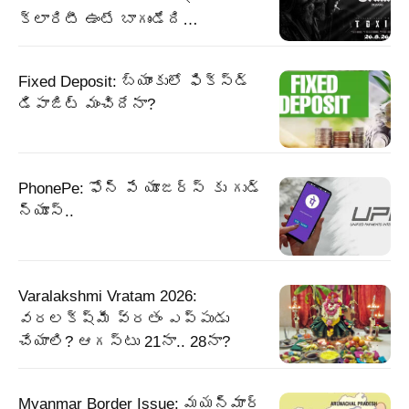
క్లారిటీ ఉంటే బాగుండేది…
Fixed Deposit: బ్యాంకులో ఫిక్స్డ్
డిపాజిట్ మంచిదేనా?
PhonePe: ఫోన్ పే యూజర్స్ కు గుడ్
న్యూస్..
Varalakshmi Vratam 2026:
వరలక్ష్మీ వ్రతం ఎప్పుడు
చేయాలి? ఆగస్టు 21నా.. 28నా?
Myanmar Border Issue: మయన్మార్‌