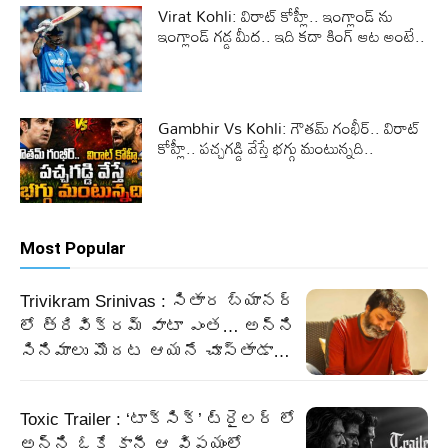
Virat Kohli: విరాట్ కోహ్లీ.. ఇంగ్లాండ్ ను
ఇంగ్లాండ్ గడ్డ మీద.. ఇది కదా కింగ్ ఆట అంటే..
Gambhir Vs Kohli: గౌతమ్ గంభీర్.. విరాట్
కోహ్లీ.. పచ్చగడ్డి వేస్తే భగ్గు మంటున్నది..
Most Popular
Trivikram Srinivas : సితార బ్యానర్
లో త్రివిక్రమ్ వాటా ఎంత… అన్ని
సినిమాలు మొదట ఆయనే చూస్తాడా…
Toxic Trailer : ‘టాక్సిక్’ ట్రైలర్ లో
అన్ని ఓకే కానీ ఆ విషయంలో