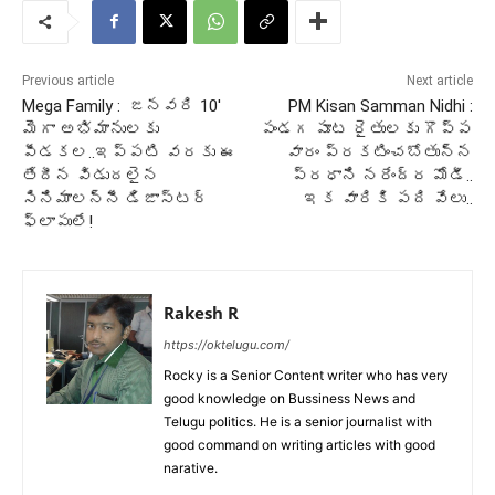
Previous article
Next article
Mega Family : జనవరి 10′
PM Kisan Samman Nidhi :
మెగా అభిమానులకు
పండగ పూట రైతులకు గొప్ప
పీడకల..ఇప్పటి వరకు ఈ
వారం ప్రకటించబోతున్న
తేదీన విడుదలైన
ప్రధాని నరేంద్ర మోడీ..
సినిమాలన్నీ డిజాస్టర్
ఇక వారికి పది వేలు..
ఫ్లాపులే!
Rakesh R
https://oktelugu.com/
Rocky is a Senior Content writer who has very
good knowledge on Bussiness News and
Telugu politics. He is a senior journalist with
good command on writing articles with good
narative.