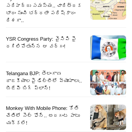
సరిహద్దు సమస్య.. చారిత్రక
భారం నుంచి భద్రతా పరిష్కారం
దిశగా..
YSR Congress Party: వైసిపి పై
రగిలిపోతున్న ఆ వర్గం!
Telangana BJP: తెలంగాణ
రాజకీయాలపై ఢిల్లీలో వ్యూహాలు..
బీజేపీ బిగ్‌ ప్లాన్‌!
Monkey With Mobile Phone: కోతి
చేతిలో సెల్ ఫోన్.. అరగంట పాటు
చుక్కలే!