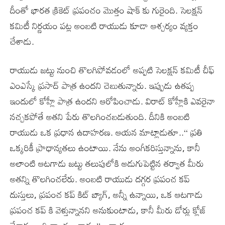
దీంతో భారత క్రికెట్ ప్రపంచం మొత్తం షాక్ కు గురైంది. సెలక్షన్
కమిటీ నిర్ణయం పట్ల అంబటి రాయుడు కూడా ఆశ్చర్యం వ్యక్తం
చేశాడు.
రాయుడు జట్టు నుంచి తొలగిపోవడంలో అప్పటి సెలక్షన్ కమిటీ చీఫ్
ఎంఎస్కే ప్రసాద్ పాత్ర ఉందని చెబుతున్నారు. ఇప్పుడు ఉతప్ప
ఇందులో కోహ్లీ పాత్ర ఉందని ఆరోపించాడు. విరాట్ కోహ్లీకి ఎవరైనా
నచ్చకపోతే అతని పేరు తొలగించబడుతుంది. దీనికి అంబటి
రాయుడు ఒక ప్రధాన ఉదాహరణ. ఆయన మాట్లాడుతూ..‘‘ ప్రతి
ఒక్కరికీ ప్రాధాన్యతలు ఉంటాయి. నేను అంగీకరిస్తున్నాను, కానీ
అలాంటి ఆటగాడు జట్టు తలుపులోకి అడుగుపెట్టిన తర్వాత మీరు
అతన్ని తొలగించలేరు. అంబటి రాయుడు దగ్గర ప్రపంచ కప్
దుస్తులు, ప్రపంచ కప్ కిట్ బ్యాగ్, అన్నీ ఉన్నాయి, ఒక ఆటగాడు
ప్రపంచ కప్ కి వెళ్తున్నానని అనుకుంటాడు, కానీ మీరు డోర్లు క్లోజ్