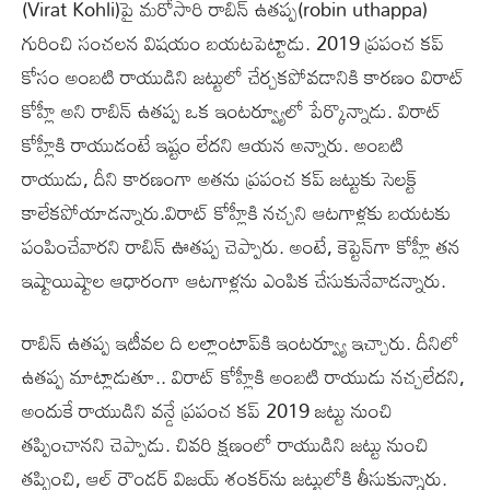
(Virat Kohli)పై మరోసారి రాబిన్ ఉతప్ప(robin uthappa)
గురించి సంచలన విషయం బయటపెట్టాడు. 2019 ప్రపంచ కప్
కోసం అంబటి రాయుడిని జట్టులో చేర్చకపోవడానికి కారణం విరాట్
కోహ్లీ అని రాబిన్ ఉతప్ప ఒక ఇంటర్వ్యూలో పేర్కొన్నాడు. విరాట్
కోహ్లీకి రాయుడంటే ఇష్టం లేదని ఆయన అన్నారు. అంబటి
రాయుడు, దీని కారణంగా అతను ప్రపంచ కప్ జట్టుకు సెలక్ట్
కాలేకపోయాడన్నారు.విరాట్ కోహ్లీకి నచ్చని ఆటగాళ్లకు బయటకు
పంపించేవారని రాబిన్ ఊతప్ప చెప్పారు. అంటే, కెప్టెన్‌గా కోహ్లీ తన
ఇష్టాయిష్టాల ఆధారంగా ఆటగాళ్లను ఎంపిక చేసుకునేవాడన్నారు.
రాబిన్ ఉతప్ప ఇటీవల ది లల్లాంటాప్‌కి ఇంటర్వ్యూ ఇచ్చారు. దీనిలో
ఉతప్ప మాట్లాడుతూ.. విరాట్ కోహ్లీకి అంబటి రాయుడు నచ్చలేదని,
అందుకే రాయుడిని వన్డే ప్రపంచ కప్ 2019 జట్టు నుంచి
తప్పించానని చెప్పాడు. చివరి క్షణంలో రాయుడిని జట్టు నుంచి
తప్పించి, ఆల్ రౌండర్ విజయ్ శంకర్‌ను జట్టులోకి తీసుకున్నారు.