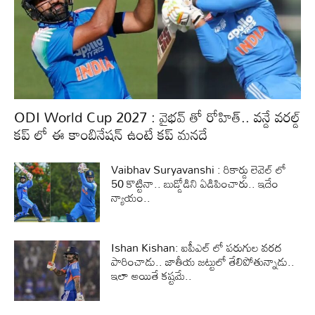
ODI World Cup 2027 : వైభవ్ తో రోహిత్.. వన్డే వరల్డ్
కప్ లో ఈ కాంబినేషన్ ఉంటే కప్ మనదే
Vaibhav Suryavanshi : రికార్డు లెవెల్ లో
50 కొట్టినా.. బుడ్డోడిని ఏడిపించారు.. ఇదేం
న్యాయం..
Ishan Kishan: ఐపీఎల్ లో పరుగుల వరద
పారించాడు.. జాతీయ జట్టులో తేలిపోతున్నాడు..
ఇలా అయితే కష్టమే..