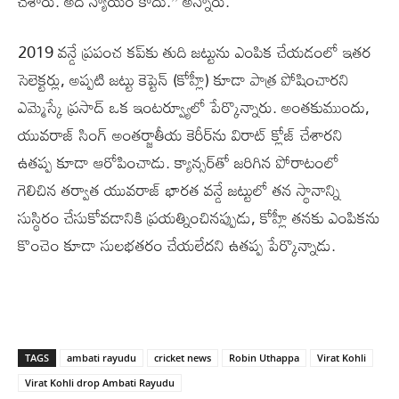
చేశారు. అది న్యాయం కాదు.’’ అన్నారు.
2019 వన్డే ప్రపంచ కప్‌కు తుది జట్టును ఎంపిక చేయడంలో ఇతర
సెలెక్టర్లు, అప్పటి జట్టు కెప్టెన్ (కోహ్లీ) కూడా పాత్ర పోషించారని
ఎమ్మెస్కే ప్రసాద్ ఒక ఇంటర్వ్యూలో పేర్కొన్నారు. అంతకుముందు,
యువరాజ్ సింగ్ అంతర్జాతీయ కెరీర్‌ను విరాట్ క్లోజ్ చేశారని
ఉతప్ప కూడా ఆరోపించాడు. క్యాన్సర్‌తో జరిగిన పోరాటంలో
గెలిచిన తర్వాత యువరాజ్ భారత వన్డే జట్టులో తన స్థానాన్ని
సుస్థిరం చేసుకోవడానికి ప్రయత్నించినప్పుడు, కోహ్లీ తనకు ఎంపికను
కొంచెం కూడా సులభతరం చేయలేదని ఉతప్ప పేర్కొన్నాడు.
TAGS
ambati rayudu
cricket news
Robin Uthappa
Virat Kohli
Virat Kohli drop Ambati Rayudu