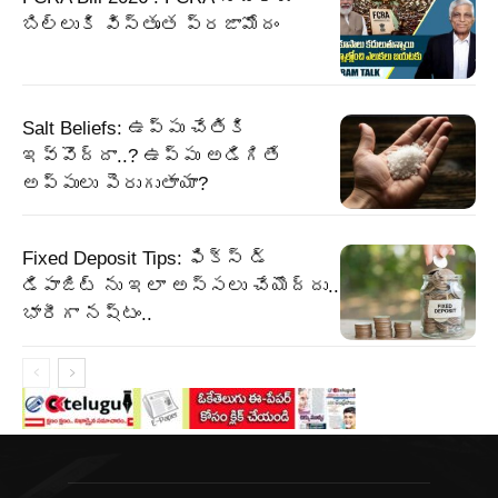
బిల్లుకి విస్తృత ప్రజామోదం
Salt Beliefs: ఉప్పు చేతికి
ఇవ్వొద్దా..? ఉప్పు అడిగితే
అప్పులు పెరుగుతాయా?
Fixed Deposit Tips: ఫిక్స్ డ్
డిపాజిట్ ను ఇలా అస్సలు చేయొద్దు..
భారీగా నష్టం..