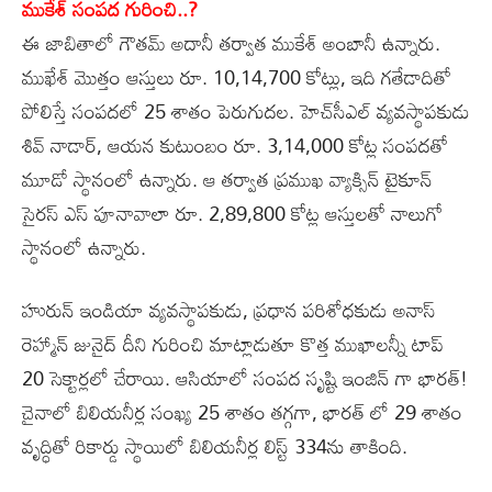
ముకేశ్ సంపద గురించి..?
ఈ జాబితాలో గౌతమ్ అదానీ తర్వాత ముకేశ్ అంబానీ ఉన్నారు.
ముఖేశ్ మొత్తం ఆస్తులు రూ. 10,14,700 కోట్లు, ఇది గతేడాదితో
పోలిస్తే సంపదలో 25 శాతం పెరుగుదల. హెచ్‌సీఎల్ వ్యవస్థాపకుడు
శివ్ నాడార్, ఆయన కుటుంబం రూ. 3,14,000 కోట్ల సంపదతో
మూడో స్థానంలో ఉన్నారు. ఆ తర్వాత ప్రముఖ వ్యాక్సిన్ టైకూన్
సైరస్ ఎస్ పూనావాలా రూ. 2,89,800 కోట్ల ఆస్తులతో నాలుగో
స్థానంలో ఉన్నారు.
హురున్ ఇండియా వ్యవస్థాపకుడు, ప్రధాన పరిశోధకుడు అనాస్
రెహ్మాన్ జునైద్ దీని గురించి మాట్లాడుతూ కొత్త ముఖాలన్నీ టాప్
20 సెక్టార్లలో చేరాయి. ఆసియాలో సంపద సృష్టి ఇంజిన్ గా భారత్!
చైనాలో బిలియనీర్ల సంఖ్య 25 శాతం తగ్గగా, భారత్ లో 29 శాతం
వృద్ధితో రికార్డు స్థాయిలో బిలియనీర్ల లిస్ట్ 334ను తాకింది.