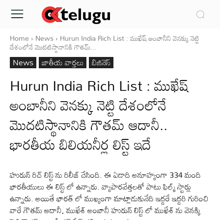
Home
News
Hurun India Rich List : ముఖేష్ అంబానీని వెనక్కు నెట్టి
దేశంలోనే మొదటిస్థానానికి గౌతమ్...
News
జాతీయ వార్తలు
బిజినెస్
Hurun India Rich List : ముఖేష్
అంబానీని వెనక్కు నెట్టి దేశంలోనే
మొదటిస్థానానికి గౌతమ్ ఆదానీ..
భారతీయ బిలియనీర్ల లిస్ట్ ఇదే
హురున్ రిచ్ లిస్ట్ ను రిలీజ్ చేసింది. ఈ ఏడాది అనూహ్యంగా 334 మంది
భారతీయులు ఈ లిస్ట్ లో ఉన్నారు. వ్యాపారవేత్తలతో పాటు ఫిల్మ్ స్టార్లు
ఉన్నారు. అయితే భారత్ లో ముఖ్యంగా మాట్లాడుకునేది ఇద్దరే ఇద్దరి గురించి
వారే గౌతమ్ ఆదానీ, ముఖేశ్ అంబానీ హురున్ లిస్ట్ లో ముఖేశ్ ను వెనక్కి