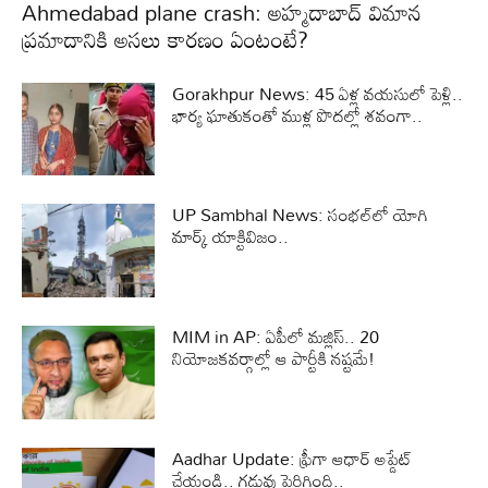
Ahmedabad plane crash: అహ్మదాబాద్ విమాన
ప్రమాదానికి అసలు కారణం ఏంటంటే?
Gorakhpur News: 45 ఏళ్ల వయసులో పెళ్లి..
భార్య ఘాతుకంతో ముళ్ల పొదల్లో శవంగా..
UP Sambhal News: సంభల్‌లో యోగి
మార్క్‌ యాక్టివిజం..
MIM in AP: ఏపీలో మజ్లిస్.. 20
నియోజకవర్గాల్లో ఆ పార్టీకి నష్టమే!
Aadhar Update: ఫ్రీగా ఆధార్ అప్డేట్
చేయండి.. గడువు పెరిగింది..