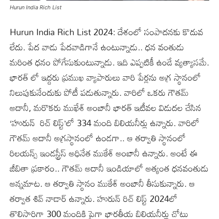
Hurun India Rich List
Hurun India Rich List 2024: దేశంలో సంపాదనకు కొదువ
లేదు. పేద వాడు పేదవాడిగానే ఉంటున్నాడు.. ధన వంతుడు
మరింత ధనం పోగేసుకుంటున్నాడు. ఇది ఎప్పటికీ ఉండే వ్యత్యాసమే.
భారత్ లో ఇద్దరు ప్రముఖ వ్యాపారులు వారి పేర్లను అగ్ర స్థానంలో
నిలుపుకునేందుకు పోటీ పడుతున్నారు. వారిలో ఒకరు గౌతమ్
అదానీ, మరొకరు ముఖేశ్ అంబానీ భారత్ ఇటీవల విడుదల చేసిన
‘హురున్ రిచ్ లిస్ట్’లో 334 మంది బిలియనీర్లు ఉన్నారు. వారిలో
గౌతమ్ అదానీ అగ్రస్థానంలో ఉండగా.. ఆ తర్వాతి స్థానంలో
రిలయన్స్ ఇండస్ట్రీస్ అధినేత ముకేశ్ అంబానీ ఉన్నారు. అంటే ఈ
జీబితా ప్రకారం.. గౌతమ్ అదానీ ఇండియాలో అత్యంత ధనవంతుడు
అన్నమాట. ఆ తర్వాతి స్థానం ముకేశ్ అంబానీ తీసుకున్నారు. ఆ
తర్వాత శివ్ నాడార్ ఉన్నారు. హురున్ రిచ్ లిస్ట్ 2024లో
తొలిసారిగా 300 మందికి పైగా భారతీయ బిలియనీర్లు చోటు