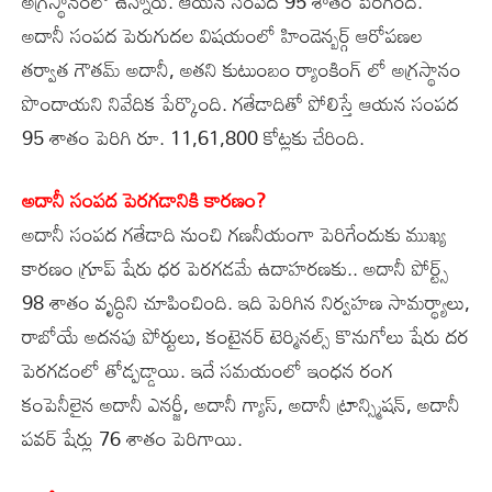
అగ్రస్థానంలో ఉన్నారు. ఆయన సంపద 95 శాతం పెరిగింది.
అదానీ సంపద పెరుగుదల విషయంలో హిండెన్బర్గ్ ఆరోపణల
తర్వాత గౌతమ్ అదానీ, అతని కుటుంబం ర్యాంకింగ్ లో అగ్రస్థానం
పొందాయని నివేదిక పేర్కొంది. గతేడాదితో పోలిస్తే ఆయన సంపద
95 శాతం పెరిగి రూ. 11,61,800 కోట్లకు చేరింది.
అదానీ సంపద పెరగడానికి కారణం?
అదానీ సంపద గతేడాది నుంచి గణనీయంగా పెరిగేందుకు ముఖ్య
కారణం గ్రూప్ షేరు ధర పెరగడమే ఉదాహరణకు.. అదానీ పోర్ట్స్
98 శాతం వృద్ధిని చూపించింది. ఇది పెరిగిన నిర్వహణ సామర్థ్యాలు,
రాబోయే అదనపు పోర్టులు, కంటైనర్ టెర్మినల్స్ కొనుగోలు షేరు దర
పెరగడంలో తోడ్పడ్డాయి. ఇదే సమయంలో ఇంధన రంగ
కంపెనీలైన అదానీ ఎనర్జీ, అదానీ గ్యాస్, అదానీ ట్రాన్స్మిషన్, అదానీ
పవర్ షేర్లు 76 శాతం పెరిగాయి.