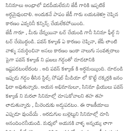
సినిమాలు ఆంధ్రాలో విడదీయలేమని జేడీ గారికి ఇప్పటికే
అర్ధమైవుండాలి. అందుకనే పాపం జేడీ గారు బయటకెళ్తూ చెప్పిన
కారణం ఎవ్వరినీ కన్విన్స్ చేయలేకపోయింది.
జేడీ గారూ , మీరు దేన్నయినా టచ్ చేయండి గానీ సినిమా ఫీల్డ్ ని
టచ్ చేయొద్దండి. పవన్ కళ్యాణ్ ఏ కారణం చెప్పినా, జేపీ లాంటి
వాళ్ళు సమర్ధించినా అసలు కారణం ఇంకా నాలుగు సంవత్సరాలు
పైగా పవన్ కళ్యాణ్ ని ప్రజలు గడ్డంతో చూడటానికి
ఇష్టపడటంలేదంట . అది పవన్ కళ్యాణ్ కి అర్ధమయ్యింది. చూడండి
ఇప్పుడు గడ్డం తీసిన స్టిల్స్ సోషల్ మీడియా లో కొట్టే చక్కర్లకి జనం
ఫిదా అవుతున్నారు. ఆయన అభిమానులూ, సినిమా ప్రియులు పవన్
కళ్యాణ్ ని మరలా సినిమాల్లో చూసుకోవాలని తహ తహ
లాడుతున్నారు , మీరెందుకు అడ్డుపడటం. ఈ రాజకీయాలు
ఎప్పుడూ వుండేయే . ఆరడుగుల బుల్లెట్టుని సినిమాల్లో చూసి
ఆనందించనీయండి. మధ్యలో ఆయనకి వాళ్ళ అన్నయ్య లాగా