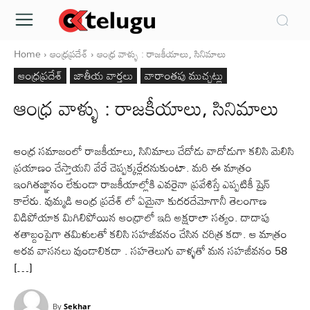
Home
ఆంధ్రప్రదేశ్‌
ఆంధ్ర వాళ్ళు : రాజకీయాలు, సినిమాలు
ఆంధ్రప్రదేశ్‌
జాతీయ వార్తలు
వారాంతపు ముచ్చట్లు
ఆంధ్ర వాళ్ళు : రాజకీయాలు, సినిమాలు
ఆంధ్ర సమాజంలో రాజకీయాలు, సినిమాలు చేదోడు వాదోడుగా కలిసి మెలిసి
ప్రయాణం చేస్తాయని వేరే చెప్పక్కర్లేదనుకుంటా. మరి ఈ మాత్రం
ఇంగితజ్ఞానం లేకుండా రాజకీయాల్లోకి ఎవరైనా ప్రవేశిస్తే ఎప్పటికీ షైన్
కాలేరు. వుమ్మడి ఆంధ్ర ప్రదేశ్ లో ఏమైనా కుదరదేమోగానీ తెలంగాణ
విడిపోయాక మిగిలిపోయిన ఆంధ్రాలో ఇది అక్షరాలా సత్యం. దాదాపు
శతాబ్దంపైగా తమిళులతో కలిసి సహజీవనం చేసిన చరిత్ర కదా. ఆ మాత్రం
అరవ వాసనలు వుండాలికదా . సహతెలుగు వాళ్ళతో మన సహజీవనం 58
[…]
By
Sekhar