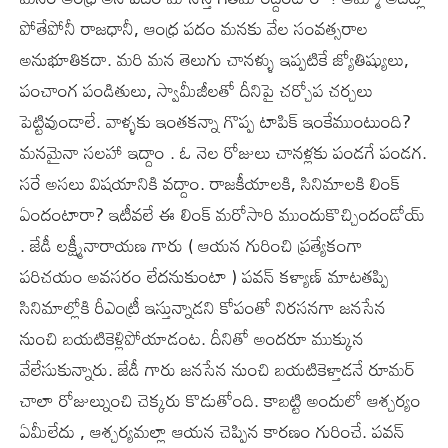
పోతేపోనీ రాజధానీ, ఆంధ్ర పదం మనకు వేల సంవత్సరాల
అనుభూతికదా. మరి మన తెలుగు చానళ్ళు ఇప్పటికే జ్యోతిష్యులు,
పంచాంగ పండితులు, స్వామీజీలతో దీనిపై చర్చోప చర్చలు
పెట్టివుండాలే. వాళ్ళకు ఇంతకన్నా గొప్ప టాపిక్ ఇంకేముంటుంది?
మనమైనా సలహా ఇద్దాం . ఓ నెల రోజులు చానళ్లకు పండగే పండగ.
సరే అసలు విషయానికి వద్దాం. రాజకీయాలకి, సినిమాలకి లింక్
ఏందంటారా? ఇటీవలే ఈ లింక్ మరోసారి ముందుకొచ్చిందండోయ్
. జేడీ లక్ష్మీనారాయణ గారు ( ఆయన గురించి ప్రత్యేకంగా
పరిచయం అవసరం లేదనుకుంటా ) పవన్ కళ్యాణ్ మాటతప్పి
సినిమాల్లోకి రీఎంట్రీ ఇస్తున్నాడని కోపంతో నిరసనగా జనసేన
నుంచి బయటికెళ్లిపోయాడంట. దీనితో అందరూ ముక్కున
వేలేసుకున్నారు. జేడీ గారు జనసేన నుంచి బయటికెళ్తాడనే రూమర్
చాలా రోజుల్నుంచి చెక్కరు కొడుతోంది. కాబట్టి అందులో ఆశ్చర్యం
ఏమీలేదు , ఆశ్చర్యమల్లా ఆయన చెప్పిన కారణం గురించే. పవన్