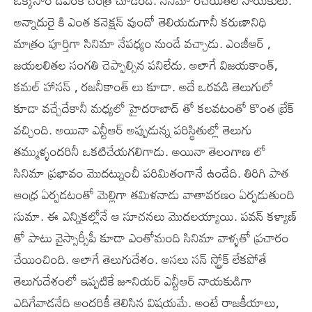
ఒక్కసారి డీఎంకే చరిత్ర చూడండి. సినిమా రచయితలే నాయకులు.
అన్నాదురై కి ఎంత కనెక్షన్ వుందో తెలియదుగానీ కరుణానిధి
మాత్రం పూర్తిగా సినిమా నేపధ్యం నుండే వచ్చాడు. ఎంజీఆర్ ,
జయలలితల సంగతి చెప్పాల్సిన పనిలేదు. అలాగే విజయకాంత్,
కమల్ హాసన్ , రజనీకాంత్ లు కూడా. అదే ఒరవడి తెలుగులో
కూడా వచ్చేదేకానీ మధ్యలో హైదరాబాద్ తో కలవటంతో కొంత బ్రేక్
వచ్చింది. అయినా ఎన్టీఆర్ అప్పుడున్న పరిస్థితుల్లో తెలుగు
తమ్ముళ్ళందరినీ ఒకటిచేయగలిగాడు. అయినా తెలంగాణ లో
సినిమా ప్రభావం మొదట్నుంచీ పరిమితంగానే ఉండేది. తిరిగి పాత
ఆంధ్ర ఏర్పడటంతో మెల్లిగా తమిళనాడు వాతావరణం ఏర్పడుతుంది
సుమా. ఈ ఎన్నికల్లోనే ఆ సూచనలు మొదలయ్యాయి. పవన్ కళ్యాణ్
తో పాటు వైస్సార్సీపీ కూడా ఎంతోమంది సినిమా వాళ్ళతో ప్రచారం
చేయించింది. అలాగే తెలుగుదేశం. అసలు సన్ స్ట్రోక్ లేకపోతే
తెలుగుదేశంలో ఇప్పటికే జూనియర్ ఎన్టీఆర్ నాయకుడిగా
ఎదిగేవాడనేది అందరికీ తెలిసిన విషయమే. అంటే రాజకీయాలు,