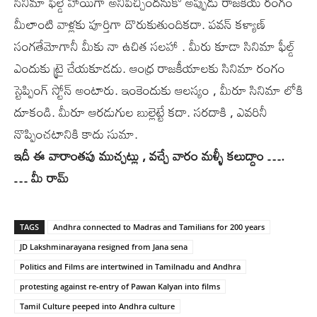
సినిమా ఫీల్డే హాయిగా అనిపిచ్చిందనుకో అప్పుడు రాజకీయ రంగం
మీలాంటి వాళ్లకు పూర్తిగా దొరుకుతుందికదా. పవన్ కళ్యాణ్
సంగతేమోగానీ మీకు నా ఉచిత సలహా . మీరు కూడా సినిమా ఫీల్డ్
ఎందుకు ట్రై చేయకూడదు. ఆంధ్ర రాజకీయాలకు సినిమా రంగం
స్టెప్పింగ్ స్టోన్ అంటారు. ఇంకెందుకు ఆలస్యం , మీరూ సినిమా లోకి
దూకండి. మీరూ ఆరడుగుల బుల్లెట్టే కదా. సరదాకి , ఎవరినీ
నొప్పించటానికి కాదు సుమా.
ఇదీ ఈ వారాంతపు ముచ్చట్లు , వచ్చే వారం మళ్ళీ కలుద్దాం ….
… మీ రామ్
TAGS
Andhra connected to Madras and Tamilians for 200 years
JD Lakshminarayana resigned from Jana sena
Politics and Films are intertwined in Tamilnadu and Andhra
protesting against re-entry of Pawan Kalyan into films
Tamil Culture peeped into Andhra culture