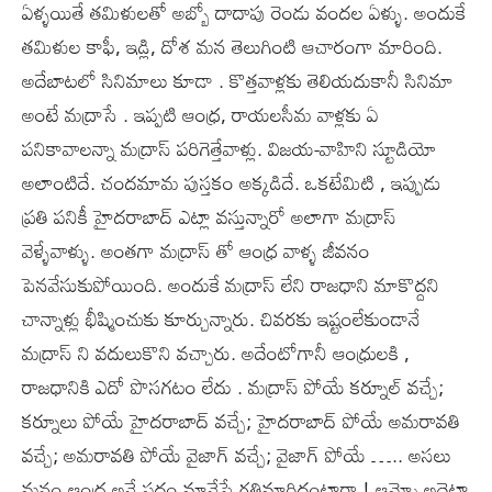
ఏళ్ళయితే తమిళులతో అబ్బో దాదాపు రెండు వందల ఏళ్ళు. అందుకే
తమిళుల కాఫీ, ఇడ్లి, దోశ మన తెలుగింటి ఆచారంగా మారింది.
అదేబాటలో సినిమాలు కూడా . కొత్తవాళ్లకు తెలియదుకానీ సినిమా
అంటే మద్రాసే . ఇప్పటి ఆంధ్ర, రాయలసీమ వాళ్లకు ఏ
పనికావాలన్నా మద్రాస్ పరిగెత్తేవాళ్లు. విజయ-వాహిని స్టూడియో
అలాంటిదే. చందమామ పుస్తకం అక్కడిదే. ఒకటేమిటి , ఇప్పుడు
ప్రతి పనికీ హైదరాబాద్ ఎట్లా వస్తున్నారో అలాగా మద్రాస్
వెళ్ళేవాళ్ళు. అంతగా మద్రాస్ తో ఆంధ్ర వాళ్ళ జీవనం
పెనవేసుకుపోయింది. అందుకే మద్రాస్ లేని రాజధాని మాకొద్దని
చాన్నాళ్లు భీష్మించుకు కూర్చున్నారు. చివరకు ఇష్టంలేకుండానే
మద్రాస్ ని వదులుకొని వచ్చారు. అదేంటోగానీ ఆంధ్రులకి ,
రాజధానికి ఎదో పొసగటం లేదు . మద్రాస్ పోయే కర్నూల్ వచ్చే;
కర్నూలు పోయే హైదరాబాద్ వచ్చే; హైదరాబాద్ పోయే అమరావతి
వచ్చే; అమరావతి పోయే వైజాగ్ వచ్చే; వైజాగ్ పోయే ….. అసలు
మనం ఆంధ్ర అనే పదం మానేస్తే గతిమారిద్దంటారా ! ఆమ్మో అదెట్లా