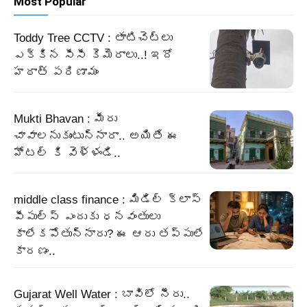
Most Popular
Toddy Tree CCTV : తాటిచెట్లు
ఎక్కిన సీసీ కెమెరాలు..! ఇదో
హఠాత్ పరిణామం
Mukti Bhavan : మీరు
చావాలనుకుంటున్నారా.. అయితే ఈ
హోటల్ కి వెళ్ళండి..
middle class finance : మిడిల్ క్లాస్
పీపుల్స్ ఎందుకు ధనవంతులు
కాలేకపోతున్నారు? ఈ ఆరు తప్పులే
కారణం..
Gujarat Well Water : బావిలో నీరు..