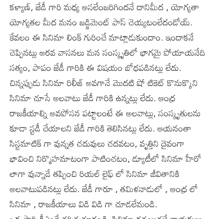
కళ్యాణ్, జేడీ గారి మధ్య అసలేంజరిగిందనే దానిమీద , యోగ్యతా
యోగ్యతల మీద మనం జడ్జిమెంట్ పాస్ చెయ్యటంలేదండోయ్.
కేవలం ఈ సినిమా లింక్ గురించే మాట్లాడుకుందాం. ఇందాకనే
చెప్పినట్లు అరవ వాసనలు మన సంస్కృతిలో భాగమై పోయాయనేది
సత్యం, పాపం జేడీ గారికి ఈ విషయం బోధపడినట్లు లేదు.
చిన్నప్పుడు సినిమా రిలీజ్ అవగానే మొదటి షో టికెట్ కొనుక్కొని
సినిమా చూసే అలవాటు జేడీ గారికి ఉన్నట్లు లేదు. ఆంధ్ర
రాజకీయాల్ని అవపోసన పట్టాలంటే ఈ అలవాట్లు, సంస్కృతులను
కూడా స్టడీ చేయాలని జేడీ గారికి తెలిసినట్లు లేదు. ఆయనంతా
సిస్టమాటిక్ గా వున్నత చదువులు చదవటం, వృత్తిని దైవంగా
భావించి నిర్మొహమాటంగా పాటించటం, డ్యూటీలో సినిమా హీరో
లాగా వున్నాడే తప్పించి రియల్ లైఫ్ లో సినిమా జీవితానికి
అలవాటుపడినట్లు లేదు. జేడీ గారూ , తమిళనాడులో , ఆంధ్ర లో
సినిమా , రాజకీయాలు విడి విడి గా చూడలేమండి.