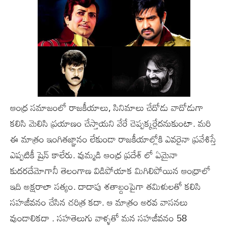
ఆంధ్ర సమాజంలో రాజకీయాలు, సినిమాలు చేదోడు వాదోడుగా
కలిసి మెలిసి ప్రయాణం చేస్తాయని వేరే చెప్పక్కర్లేదనుకుంటా. మరి
ఈ మాత్రం ఇంగితజ్ఞానం లేకుండా రాజకీయాల్లోకి ఎవరైనా ప్రవేశిస్తే
ఎప్పటికీ షైన్ కాలేరు. వుమ్మడి ఆంధ్ర ప్రదేశ్ లో ఏమైనా
కుదరదేమోగానీ తెలంగాణ విడిపోయాక మిగిలిపోయిన ఆంధ్రాలో
ఇది అక్షరాలా సత్యం. దాదాపు శతాబ్దంపైగా తమిళులతో కలిసి
సహజీవనం చేసిన చరిత్ర కదా. ఆ మాత్రం అరవ వాసనలు
వుండాలికదా . సహతెలుగు వాళ్ళతో మన సహజీవనం 58