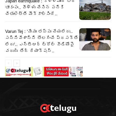
Japan earthquake : కళ్ళముందే భారీ
భూకంపం.. వీళ్ళు చేసిన పనికి
చేతులెత్తి మొక్కాల్సిందే..
Varun Tej : ‘మేము తప్పు చేయలేదు..
సన్నివేశాన్ని తొలగించే ప్రసక్తే
లేదు’.. ఎన్టీఆర్ ట్రోల్ వీడియోపై
వరుణ్ తేజ్ రియాక్షన్..