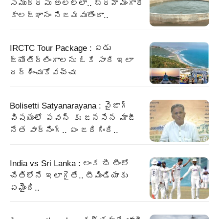
సముద్రపు అలల్లా.. బ్రహ్మంగారి
కాలజ్ఞానం నిజమవుతోందా..
IRCTC Tour Package : ఏడు
జ్యోతిర్లింగాలను ఓకే సారి ఇలా
దర్శించుకోవచ్చు
Bolisetti Satyanarayana : వైజాగ్
విషయంలో పవన్ కు జనసేన మాజీ
నేత వార్నింగ్.. ఏం జరిగింది..
India vs Sri Lanka : లంక బీ టీంలో
చేతిలోనే ఇలాగైతే.. టీమిండియాకు
ఏమైంది..