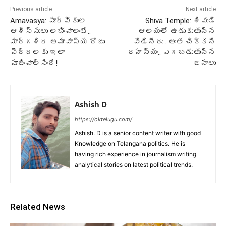
Previous article
Next article
Amavasya: పూర్వీకుల
Shiva Temple: శివుడి
ఆశీస్సులు లభించాలంటే..
ఆలయంలో ఉడుకుతున్న
మార్గశిర అమావాస్య రోజు
వేడినీరు.. అంత చిక్కని
పెద్దలకు ఇలా
రహస్యం.. ఎగబడుతున్న
పూజించాల్సిందే!
జనాలు
Ashish D
https://oktelugu.com/
Ashish. D is a senior content writer with good
Knowledge on Telangana politics. He is
having rich experience in journalism writing
analytical stories on latest political trends.
Related News