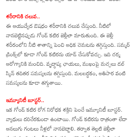
శరీరానికి చలువ..
ఈ ఆయుద్వేద ఔషధం శరీరానికి చలువ చేస్తుంది. నీటిలో
నానబెట్టినప్పుడు గోండ్‌ కటిర జెల్లీలా మారుతుంది. ఈ జెల్లీ
శరీరంలోని నీటి శాతాన్ని పెంచి అధిక చెమటను తగ్గిస్తుంది. సమ్మర్‌
డ్రింక్స్‌లో కూడా గోండ్‌ కటిరను యాడ్‌ చేసుకోవచ్చు. ఇది చర్మ
ఆరోగ్యానికి మంచిది. వృద్ధాప్య ఛాయలు, ముఖంపై మచ్చలు డల్‌
స్కిన్‌ తదితర సమస్యలను తగ్గిస్తుంది. మలబద్ధకం, అతిసార వంటి
సమస్యలను కూడా తగ్గుతాయి.
ఇమ్యూనిటీ బూస్టర్‌..
ఇక గోండ్‌ కటిర రోగ నిరోధక శక్తిని పెంచే ఇమ్యూనిటీ బూస్టర్‌.
వ్యాధులు దరిచేరకుండా ఉంటాయి. గోండ్‌ కటిరను రాత్రంతా లేదా
ఆనలుగు గంటలు నీళ్లలో నానబెట్టాలి. తర్వాత తెల్లటి జెల్లీలా