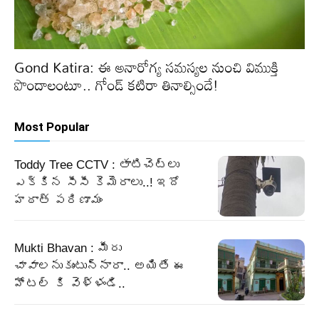
Gond Katira: ఈ అనారోగ్య సమస్యల నుంచి విముక్తి
పొందాలంటూ.. గోండ్ కటిరా తినాల్సిందే!
Most Popular
Toddy Tree CCTV : తాటిచెట్లు
ఎక్కిన సీసీ కెమెరాలు..! ఇదో
హఠాత్ పరిణామం
Mukti Bhavan : మీరు
చావాలనుకుంటున్నారా.. అయితే ఈ
హోటల్ కి వెళ్ళండి..