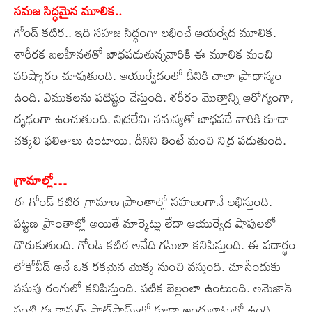
సమజ సిద్ధమైన మూలిక..
గోండ్‌ కటిర.. ఇది సహజ సిద్ధంగా లభించే ఆయర్వేద మూలిక.
శారీరక బలహీనతతో బాధపడుతున్నవారికి ఈ మూలిక మంచి
పరిష్కారం చూపుతుంది. ఆయుర్వేదంలో దీనికి చాలా ప్రాధాన్యం
ఉంది. ఎముకలను పటిష్టం చేస్తుంది. శరీరం మొత్తాన్ని ఆరోగ్యంగా,
దృఢంగా ఉంచుతుంది. నిద్రలేమి సమస్యతో బాధపడే వారికి కూడా
చక్కలి ఫలితాలు ఉంటాయి. దీనిని తింటే మంచి నిద్ర పడుతుంది.
గ్రామాల్లో…
ఈ గోండ్‌ కటిర గ్రామాణ ప్రాంతాల్లో సహజంగానే లభిస్తుంది.
పట్టణ ప్రాంతాల్లో అయితే మార్కెట్లు లేదా ఆయుర్వేద షాపులలో
దొరుకుతుంది. గోండ్‌ కటిర అనేది గమ్‌లా కనిపిస్తుంది. ఈ పదార్థం
లోకోవీడ్‌ అనే ఒక రకమైన మొక్క నుంచి వస్తుంది. చూసేందుకు
పసుపు రంగులో కనిపిస్తుంది. పటిక బెల్లంలా ఉంటుంది. అమెజాన్‌
వంటి ఈ కామర్స్‌ ప్లాట్‌ఫామ్స్‌లో కూడా అందుబాటులో ఉంది.