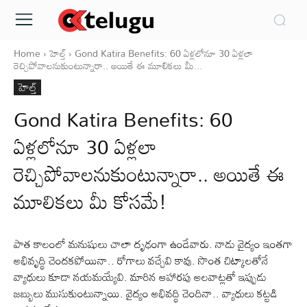
Home
హెల్త్‌
Gond Katira Benefits: 60 ఏళ్లలోనూ 30 ఏళ్లలా
రెచ్చిపోవాలనుకుంటున్నారా.. అయితే ఈ మూలికలు మీ...
హెల్త్‌
Gond Katira Benefits: 60
ఏళ్లలోనూ 30 ఏళ్లలా
రెచ్చిపోవాలనుకుంటున్నారా.. అయితే ఈ
మూలికలు మీ కోసమే!
పాత కాలంలో మనుషులు చాలా దృఢంగా ఉండేవారు. నాడు వైద్యం ఇంతగా
అభివృద్ధి చెందకపోయినా.. రోగాలు వచ్చేవి కావు. సొంత చిట్కాలతోనే
వ్యాధులు కూడా నయమయ్యేవి. మారిన ఆహారపు అలవాట్లతో ఇప్పుడు
జబ్బులు ముసుకుంటున్నాయి. వైద్యం అభివద్ధి చెందినా.. వ్యాధులు కట్టడి