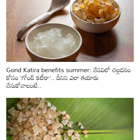
Gond Katira benefits summer: వేసవిలో చల్లదనం
కోసం ‘గోండ్ కటీరా’.. దీనిని ఎలా తయారు
చేసుకోవాలంటే..