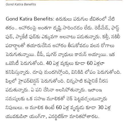
Gond Katira Benefits
Gond Katira Benefits: ఉరుకులు పరుగుల జీవితంలో నేటి
తరం.. ఆహారంపై అంతగా దృష్టి సారించడం లేదు. రెడీమేడ్, ఫాస్ట్‌
ఫుడ్, ప్యాకేజీ ఫుడ్‌కు ఎక్కువగా అలవాటు పడుతున్నారు. కల్తీ, నకిలీ
పదార్థాలతో తయారుచేసిన ఆహారం తీసుకోవడం వలన రోగాలు
పెరుగుతున్నాయి. బీపీ, షుగర్‌ వ్యాధులు కామన్‌ అయ్యాయి. ఇక
ఒబెసిటీ పెరుగుతోంది. 40 ఏళ్ల వ్యక్తులు కూడా 60 ఏళ్లలా
కనిపిస్తున్నారు. చూపు మందగిస్తోంది, వినికిడి లోపం పెరుగుతోంది.
పిల్లలో హైపర్‌టెన్షన్‌ పెరుగుతోంది. చిన్నపాటి కష్టానికే నీరస
పడుతున్నారు. ఏ పని చేసినా అలసిపోతున్నారు. ఇలాంఇ
సమస్యలకు ఒక సహజ మూలికతో చెక్‌ పెట్టవచ్చంటున్నారు
నిపుణులు. ఆ మూలిక తింటే 60 ఏళ్ల వృద్ధుడు కూడా 30 ఏళ్ల
యువకుడిలా యంగ్‌గా, ఎనర్జిటిక్‌గా మారితపోతారట.