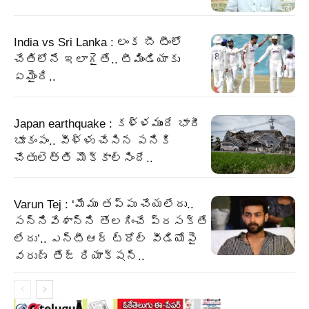
India vs Sri Lanka : లంక బీ టీంలో
చేతిలోనే ఇలాగైతే.. టీమిండియాకు
ఏమైంది..
Japan earthquake : కళ్ళముందే భారీ
భూకంపం.. వీళ్ళు చేసిన పనికి
చేతులెత్తి మొక్కాల్సిందే..
Varun Tej : ‘మేము తప్పు చేయలేదు..
సన్నివేశాన్ని తొలగించే ప్రసక్తే
లేదు’.. ఎన్టీఆర్ ట్రోల్ వీడియోపై
వరుణ్ తేజ్ రియాక్షన్..