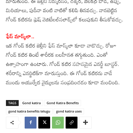
మారుతుంది. ఈ జల్లీని నిమ్మరసం, చక్కెర, జీలకర్ర పొడి, ఉప్పు,
మిరియాలు, పుదీనా వంటి వాటితో కలిపి తినవచ్చు. నానబెట్టిన
గోండ్‌ కటిరను ఫ్రెష్‌ వెజిటేబల్‌సలాడ్స్‌లో కలుపుకుని తీసుకోవచ్చు.
ఫేస్‌ మాస్క్‌లా..
ఇక గోండ్‌ కటిర జెల్లీని ఫేస్‌ మాస్క్‌లా కూడా వాడొచ్చు. రోజూ
గోండ్‌ కటిర తింటే శారీరక బలహీనత తగ్గుతుంది. ఎంతో
ఉత్సాహంగా ఉంటారు. గోండ్‌ కటిర సహసమైన ఎనర్జీ బూస్టర్‌.
శరీరాన్ని ఎనర్జిటిక్‌గా మారుస్తుంది. ఈ గోండ్‌ కటిరను వాడే
ముందు ఆయుర్వేద వైద్యులను సంప్రదించడం కూడా మంచింది.
TAGS
Gond katira
Gond Katira Benefits
gond katira benefits telugu
gond katira uses