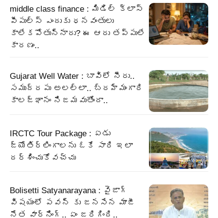
middle class finance : మిడిల్ క్లాస్
పీపుల్స్ ఎందుకు ధనవంతులు
కాలేకపోతున్నారు? ఈ ఆరు తప్పులే
కారణం..
Gujarat Well Water : బావిలో నీరు..
సముద్రపు అలల్లా.. బ్రహ్మంగారి
కాలజ్ఞానం నిజమవుతోందా..
IRCTC Tour Package : ఏడు
జ్యోతిర్లింగాలను ఓకే సారి ఇలా
దర్శించుకోవచ్చు
Bolisetti Satyanarayana : వైజాగ్
విషయంలో పవన్ కు జనసేన మాజీ
నేత వార్నింగ్.. ఏం జరిగింది..