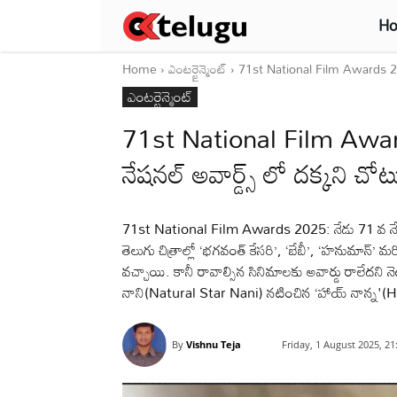
H
Home
ఎంటర్టైన్మెంట్
71st National Film Awards 2025: 
ఎంటర్టైన్మెంట్
71st National Film Awards
నేషనల్ అవార్డ్స్ లో దక్కని 
71st National Film Awards 2025: నేడు 71 వ నేషనల్ 
తెలుగు చిత్రాల్లో ‘భగవంత్ కేసరి’, ‘బేబీ’, ‘హనుమాన్’ మ
వచ్చాయి. కానీ రావాల్సిన సినిమాలకు అవార్డు రాలేదని నె
నాని(Natural Star Nani) నటించిన ‘హాయ్ నాన్న'
By
Vishnu Teja
Friday, 1 August 2025, 2