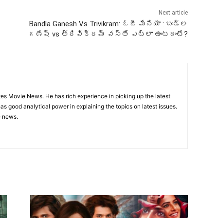
Next article
ే
Bandla Ganesh Vs Trivikram: ఓజీ మేనియా : బండ్ల
గణేష్ vs త్రివిక్రమ్ వస్తే ఎట్లా ఉంటదంటే?
utes Movie News. He has rich experience in picking up the latest
s good analytical power in explaining the topics on latest issues.
e news.