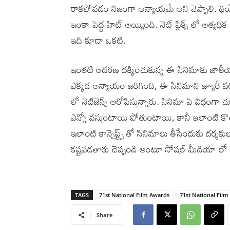
రాకపోవడం నిజంగా అన్యాయమే అని చెప్పాలి. థియే
ఇంకా పెద్ద హిట్ అయ్యింది. నెట్ ఫ్లిక్స్ లో అత్
ఇది కూడా ఒకటి.
ఇంతటి ఆదరణ దక్కించుకున్న ఈ సినిమాకు జాతీయ 
ఎక్కడ అన్యాయం జరిగింది, ఈ సినిమాని జ్యూర
లో నెటిజెన్స్ ఆరోపిస్తున్నారు. సినిమా ఏ విధంగా 
ఎన్నో వస్తుంటాయి పోతుంటాయి, కానీ ఇలాంటి కొత్త 
ఇలాంటి కాన్సెప్ట్స్ తో సినిమాలు తీసేందుకు దర్శకు
కష్టపడతారు చెప్పండి అంటూ సోషల్ మీడియా లో నెట
TAGS
71st National Film Awards
71st National Fil
Share