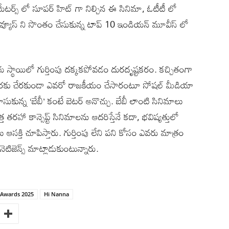
టర్స్ లో సూపర్ హిట్ గా నిల్చిన ఈ సినిమా, ఓటీటీ లో
యధిక వ్యూస్ ని సొంతం చేసుకున్న టాప్ 10 ఇండియన్ మూవీస్ లో
స్థాయిలో గుర్తింపు దక్కకపోవడం దురదృష్టకరం. కచ్చితంగా
ీ వరకు చేరకుండా ఎవరో రాజకీయం చేసారంటూ సోషల్ మీడియా
చూసుకున్న ‘బేబీ’ కంటే బెటర్ అనొచ్చు. బేబీ లాంటి సినిమాలు
తరహా కాన్సెప్ట్ సినిమాలను ఆదరిస్తేనే కదా, భవిష్యత్తులో
లు ఆసక్తి చూపిస్తారు. గుర్తింపు లేని పని కోసం ఎవరు మాత్రం
ిజెన్స్ మాట్లాడుకుంటున్నారు.
m Awards 2025
Hi Nanna