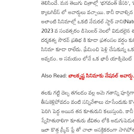
తెలిసిందే. మన తెలుగు చిత్రాల్లో ‘భగవంత్ కేసరి’
క్యాటగిరీస్ లో అవార్డులు వచ్చాయి. కానీ రావాల్సి
అలాంటి సినిమాల్లో ఒకటి నేచురల్ స్టార్ నాని(
2023 వ సంవత్సరం డిసెంబర్ నెలలో విడుదలైన ఈ చి
దర్శకత్వ సౌరవ్ ప్రతిభ కి కూడా ప్రశంసల వర్షం కు
సినిమా కూడా రాలేదు. ప్రేమించి పెళ్లి చేసుకున్న 
అవ్వడం. ఆ సమయం లోనే ఒక భారీ యాక్సిడెంట్ జర
Also Read:
బాలకృష్ణ సినిమాకు నేషనల్ అవార్
తలకు గట్టి దెబ్బ తగలడం వల్ల ఆమె గతాన్ని పూర్త
తీసుకెళ్లిపోవడం వంటి సన్నివేశాలు చూసేందుకు కొత
పెరిగి పెద్ద అయిన తన కూతురుని కలుస్తుంది.
స్నేహితురాలిగా కూతురు జీవితం లోకి అడుగుపెడుత
ఇలా కొత్త స్క్రీన్ ప్లే తో చాలా ఆసక్తికరంగా సాగిప