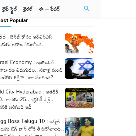
లైఫ్ స్టైల్
వైరల్
ఈ – పేపర్
ost Popular
S : జెన్‌జీ కోసం ఆర్‌ఎస్‌ఎస్‌
ందుకు ఆరాటపడుతోంది..
srael Economy : ఇజ్రాయెల్‌
సాధారణ ఎదుగుదల.. సవాళ్ల నుంచి
ంకేతిక శక్తిగా ఎలా మారింది?
ld City Hyderabad : అతడికి
.. ఆమెకు 25.. ఇద్దరికీ పెళ్లి..
వరికి జరిగింది ఇదీ
igg Boss Telugu 10 : ఉప్పల్
లును బిగ్ బాస్ లోకి తీసుకోవాలట..