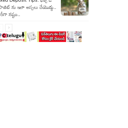
పాజిట్ ను ఇలా అస్సలు చేయొద్దు..
రీగా నష్టం..