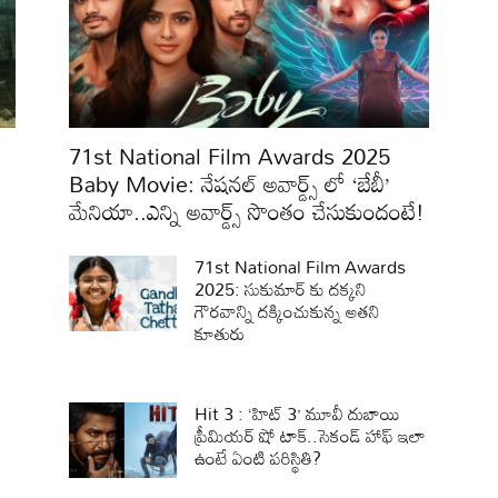
71st National Film Awards 2025
Baby Movie: నేషనల్ అవార్డ్స్ లో ‘బేబీ’
మేనియా..ఎన్ని అవార్డ్స్ సొంతం చేసుకుందంటే!
71st National Film Awards
2025: సుకుమార్ కు దక్కని
గౌరవాన్ని దక్కించుకున్న అతని
కూతురు
Hit 3 : ‘హిట్ 3’ మూవీ దుబాయి
ప్రీమియర్ షో టాక్..సెకండ్ హాఫ్ ఇలా
ఉంటే ఏంటి పరిస్థితి?