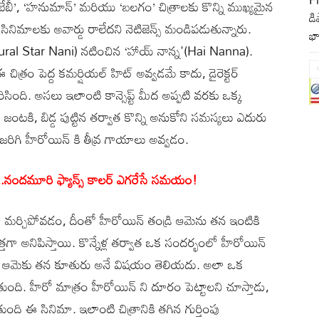
, ‘బేబీ’, ‘హనుమాన్’ మరియు ‘బలగం’ చిత్రాలకు కొన్ని ముఖ్యమైన
డి
న సినిమాలకు అవార్డు రాలేదని నెటిజెన్స్ మండిపడుతున్నారు.
భా
Natural Star Nani) నటించిన ‘హాయ్ నాన్న'(Hai Nanna).
త్రం పెద్ద కమర్షియల్ హిట్ అవ్వడమే కాదు, డైరెక్టర్
రిసింది. అసలు ఇలాంటి కాన్సెప్ట్ మీద అప్పటి వరకు ఒక్క
ఒక జంటకి, బిడ్డ పుట్టిన తర్వాత కొన్ని అనుకోని సమస్యలు ఎదురు
ిగి హీరోయిన్ కి తీవ్ర గాయాలు అవ్వడం.
డు..నందమూరి ఫ్యాన్స్ కాలర్ ఎగరేసే సమయం!
ిగా మర్చిపోవడం, దీంతో హీరోయిన్ తండ్రి ఆమెను తన ఇంటికి
్తగా అనిపిస్తాయి. కొన్నేళ్ల తర్వాత ఒక సందర్భంలో హీరోయిన్
 కానీ ఆమెకు తన కూతురు అనే విషయం తెలియదు. అలా ఒక
ుంది. హీరో మాత్రం హీరోయిన్ ని దూరం పెట్టాలని చూస్తాడు,
ోతుంది ఈ సినిమా. ఇలాంటి చిత్రానికి తగిన గుర్తింపు