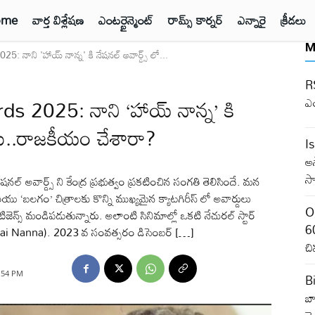
ome
వార్త విశ్లేషణ
ఎంటర్టైన్మెంట్
రామ్స్ కార్నర్
ఎన్నారై
క్రీడలు
M
నాని 'హాయ్ నాన్న' కి నేషనల్ అవార్డ్స్ లో...
RS
 2025: నాని ‘హాయ్ నాన్న’ కి
ఎ
చోటు..రాజకీయం చేశారా?
I
అ
సా
అవార్డ్స్ ని కేంద్ర ప్రభుత్వం ప్రకటించిన సంగతి తెలిసిందే. మన
రియు ‘బలగం’ చిత్రాలకు కొన్ని ముఖ్యమైన క్యాటగిరీస్ లో అవార్డులు
O
టిజెన్స్ మండిపడుతున్నారు. అలాంటి సినిమాల్లో ఒకటి నేచురల్ స్టార్
60
(Hai Nanna). 2023 వ సంవత్సరం డిసెంబర్ […]
చి
1:54 PM
B
బా