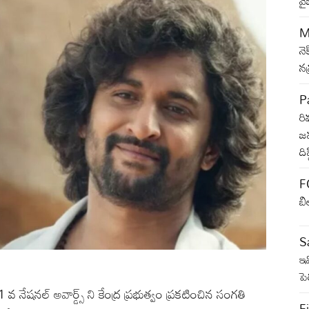
వై
M
నె
న
Pa
రి
జమ
ది
F
బి
Sa
ఇవ
ప
షనల్ అవార్డ్స్ ని కేంద్ర ప్రభుత్వం ప్రకటించిన సంగతి
Fi