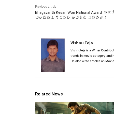
Previous article
Bhagavanth Kesari Won National Award: అందుక
బాలయ్యకు నేషనల్ అవార్డ్ వచ్చిందా..?
Vishnu Teja
Vishnuteja is a Writer Contrib
trends in movie category and ha
He also write articles on Movi
Related News