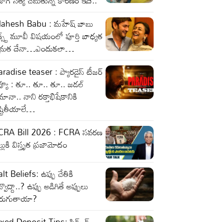
జాగ్ సత్య చెబుతున్న కారణం ఇదే..
ahesh Babu : మహేష్ బాబు
క్స్ట్ మూవీ విషయంలో పూర్తి బాధ్యత
మ్రత దేనా…ఎందుకలా…
radise teaser : ప్యారడైస్ టీజర్
వ్యూ : తూ.. తూ.. తూ.. జడల్
ానా.. నాని రక్తాభిషేకానికి
ష్టితీయాలే…
CRA Bill 2026 : FCRA సవరణ
ల్లుకి విస్తృత ప్రజామోదం
lt Beliefs: ఉప్పు చేతికి
్వొద్దా..? ఉప్పు అడిగితే అప్పులు
ెరుగుతాయా?
xed Deposit Tips: ఫిక్స్ డ్