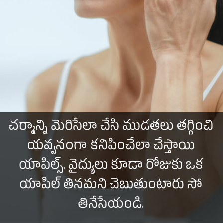
చర్మాన్ని మెరిసేలా చేసి ముడతలు తగ్గించి
యవ్వనంగా కనిపించేలా చేస్తాయి
యాపిల్స్. వైద్యులు కూడా రోజుకు ఒక
యాపిల్ తినమని చెబుతుంటారు సో
తినేసేయండి.