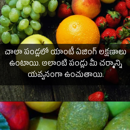
చాలా పండ్లలో యాంటీ ఏజింగ్ లక్షణాలు
ఉంటాయి. అలాంటి పండ్లు మీ చర్మాన్ని
యవ్వనంగా ఉంచుతాయి.