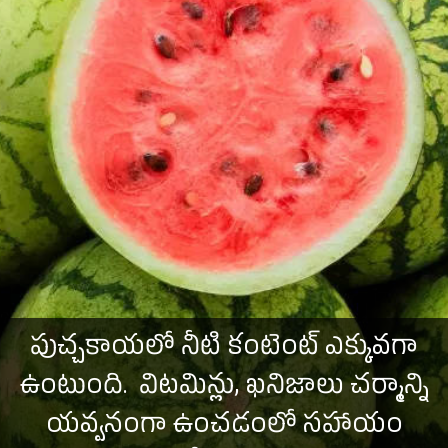
పుచ్చకాయలో నీటి కంటెంట్ ఎక్కువగా
ఉంటుంది. విటమిన్లు, ఖనిజాలు చర్మాన్ని
యవ్వనంగా ఉంచడంలో సహాయం