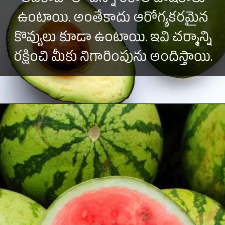
అవకాడో లో ఎన్నో రకాల పోషకాలు
ఉంటాయి. అంతేకాదు ఆరోగ్యకరమైన
కొవ్వులు కూడా ఉంటాయి. ఇవి చర్మాన్ని
రక్షించి మీకు నిగారింపును అందిస్తాయి.