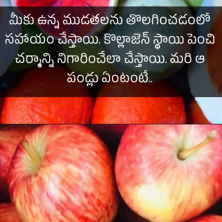
మీకు ఉన్న ముడతలను తొలగించడంలో
సహాయం చేస్తాయి. కొల్లాజెన్ స్థాయి పెంచి
చర్మాన్ని నిగారించేలా చేస్తాయి. మరి ఆ
పండ్లు ఏంటంటే..