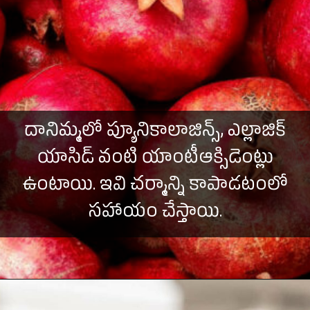
దానిమ్మలో ప్యూనికాలాజిన్స్, ఎల్లాజిక్
యాసిడ్ వంటి యాంటీఆక్సిడెంట్లు
ఉంటాయి. ఇవి చర్మాన్ని కాపాడటంలో
సహాయం చేస్తాయి.