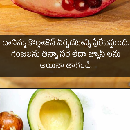
దానిమ్మ కొల్లాజెన్ ఏర్పడటాన్ని ప్రేరేపిస్తుంది.
గింజలను తిన్నా సరే లేదా జ్యూస్ లను
అయినా తాగండి.