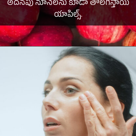
అదనపు నూనెలను కూడా తొలగిస్తాయి
యాపిల్స్.