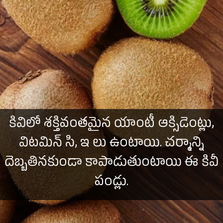
కివిలో శక్తివంతమైన యాంటీ ఆక్సిడెంట్లు,
విటమిన్ సి, ఇ లు ఉంటాయి. చర్మాన్ని
దెబ్బతినకుండా కాపాడుతుంటాయి ఈ కివీ
పండ్లు.