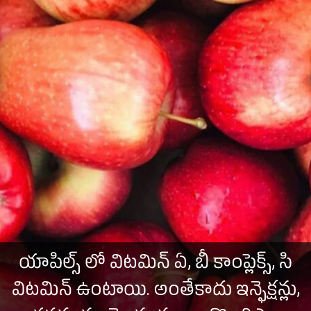
యాపిల్స్ లో విటమిన్ ఏ, బీ కాంప్లెక్స్, సి
విటమిన్ ఉంటాయి. అంతేకాదు ఇన్ఫెక్షన్లు,