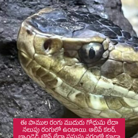
ఈ పాముల రంగు ముదురు గోధుమ లేదా
నలుపు రంగులో ఉంటాయి. ఆలివ్ కలర్,