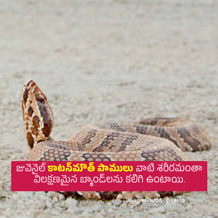
జువెనైల్
కాటన్‌మౌత్‌ పాములు
వాటి శరీరమంతా
విలక్షణమైన బ్యాండ్‌లను కలిగి ఉంటాయి.
Image Credit : pexels