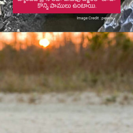
బ్యాండెడ్ బ్రౌన్ లేదా పసుపు వర్ణంలో కూడా
కొన్ని పాములు ఉంటాయి.
Image Credit : pexels