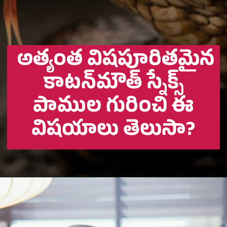
అత్యంత విషపూరితమైన
కాటన్‌మౌత్ స్నేక్స్
పాముల గురించి ఈ
విషయాలు తెలుసా?