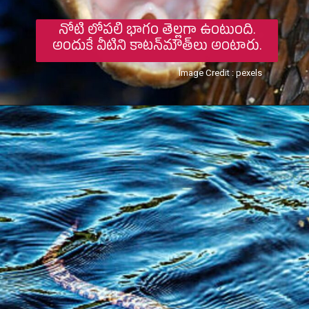
నోటి లోపలి భాగం తెల్లగా ఉంటుంది.
అందుకే వీటిని కాటన్‌మౌత్‌లు అంటారు.
Image Credit : pexels