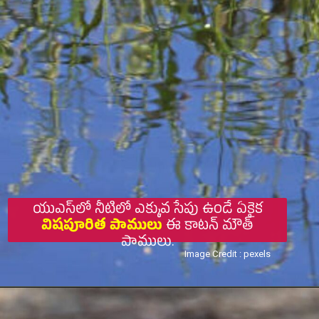
యుఎస్‌లో నీటిలో ఎక్కువ సేపు ఉండే ఏకైక
విషపూరిత పాములు
ఈ కాటన్ మౌత్
పాములు.
Image Credit : pexels