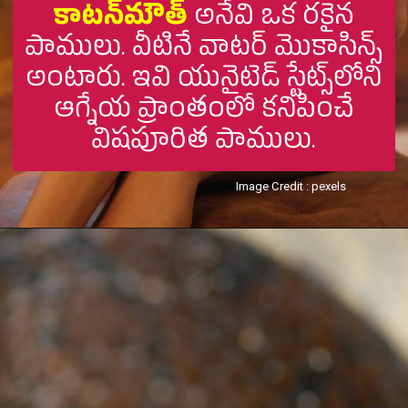
కాటన్‌మౌత్‌
అనేవి ఒక రకైన
పాములు. వీటినే వాటర్ మొకాసిన్స్
అంటారు. ఇవి యునైటెడ్ స్టేట్స్‌లోని
ఆగ్నేయ ప్రాంతంలో కనిపించే
విషపూరిత పాములు.
Image Credit : pexels