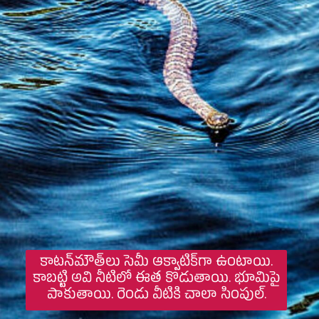
కాటన్‌మౌత్‌లు సెమీ ఆక్వాటిక్‌గా ఉంటాయి.
కాబట్టి అవి నీటిలో ఈత కొడుతాయి. భూమిపై
పాకుతాయి. రెండు వీటికి చాలా సింపుల్.