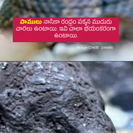
పాములు
నాసికా రంధ్రం పక్కన ముదురు
చారలు ఉంటాయి. ఇవి చాలా భయంకరంగా
ఉంటాయి.
Image Credit : pexels