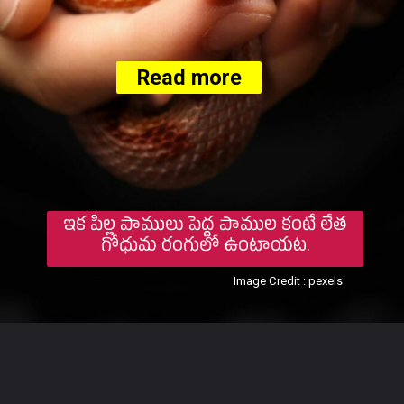
Read more
ఇక పిల్ల పాములు పెద్ద పాముల కంటే లేత
గోధుమ రంగులో ఉంటాయట.
Image Credit : pexels