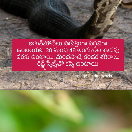
కాటన్‌మౌత్‌లు సాపేక్షంగా పెద్దవిగా
ఉంటాయట. 30 నుంచి 48 అంగుళాల పొడవు
వరకు ఉంటాయి. మందపాటి, కండర శరీరాలు
రిడ్జ్డ్ స్కేల్స్‌తో కప్పి ఉంటాయి.
Image Credit : pexels