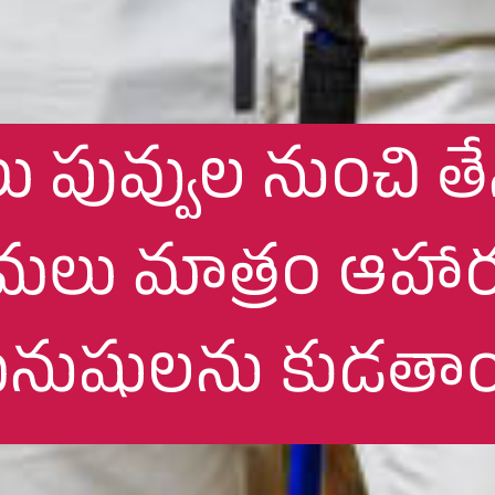
ువ్వుల నుంచి తేనె
మలు మాత్రం ఆహా
నుషులను కుడతాయ