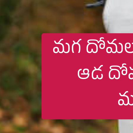
మగ దోమలు ప
ఆడ దో
మ