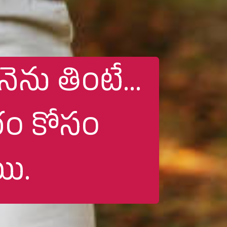
ను తింటే...
రం కోసం
ి.