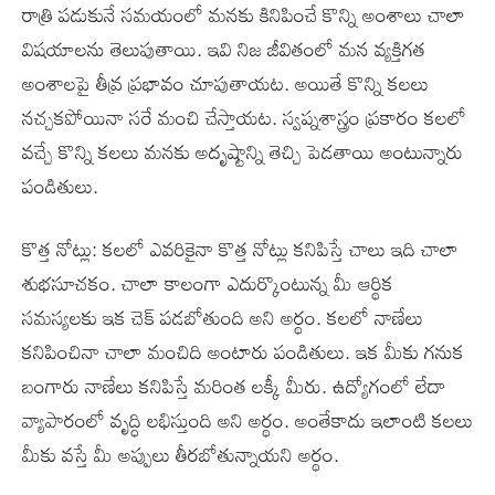
రాత్రి పడుకునే సమయంలో మనకు కినిపించే కొన్ని అంశాలు చాలా
విషయాలను తెలుపుతాయి. ఇవి నిజ జీవితంలో మన వ్యక్తిగత
అంశాలపై తీవ్ర ప్రభావం చూపుతాయట. అయితే కొన్ని కలలు
నచ్చకపోయినా సరే మంచి చేస్తాయట. స్వప్నశాస్త్రం ప్రకారం కలలో
వచ్చే కొన్ని కలలు మనకు అదృష్టాన్ని తెచ్చి పెడతాయి అంటున్నారు
పండితులు.
కొత్త నోట్లు: కలలో ఎవరికైనా కొత్త నోట్లు కనిపిస్తే చాలు ఇది చాలా
శుభసూచకం. చాలా కాలంగా ఎదుర్కొంటున్న మీ ఆర్థిక
సమస్యలకు ఇక చెక్ పడబోతుంది అని అర్థం. కలలో నాణేలు
కనిపించినా చాలా మంచిది అంటారు పండితులు. ఇక మీకు గనుక
బంగారు నాణేలు కనిపిస్తే మరింత లక్కీ మీరు. ఉద్యోగంలో లేదా
వ్యాపారంలో వృద్ధి లభిస్తుంది అని అర్థం. అంతేకాదు ఇలాంటి కలలు
మీకు వస్తే మీ అప్పులు తీరబోతున్నాయని అర్థం.