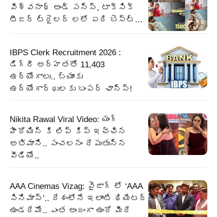
విశ్వనాథ్ అండ్ సన్స్, టాక్సిక్
టీజర్ ట్రైలర్ లలో ఏది బెస్ట్…
IBPS Clerk Recruitment 2026 :
డిగ్రీ అర్హతతో 11,403
ఉద్యోగాలు.. బ్యాంకు
ఉద్యోగార్థులకు బంపర్‌ ఛాన్స్‌!
Nikita Rawal Viral Video: యంగ్
హీరోయిన్ కి లిప్ కిస్ ఇచ్చిన
అభిమాని.. సంచలనం రేపుతున్న
వీడియో..
AAA Cinemas Vizag: వైజాగ్ లో ‘AAA
సినిమాస్’.. దేశంలోనే ఇలాంటి థియేటర్
ఉండదేమో.. ఎంత అందంగా ఉందో మీరే