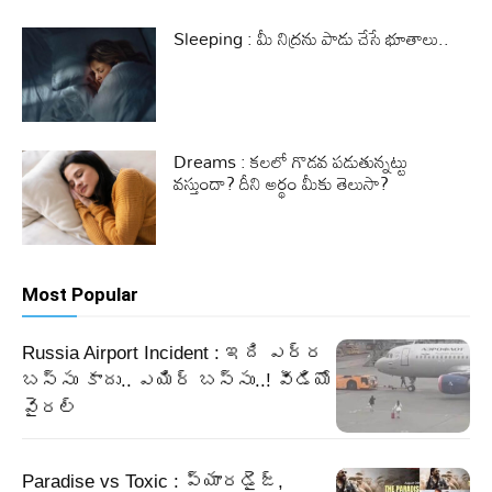
Sleeping : మీ నిద్రను పాడు చేసే భూతాలు..
Dreams : కలలో గొడవ పడుతున్నట్టు
వస్తుందా? దీని అర్థం మీకు తెలుసా?
Most Popular
Russia Airport Incident : ఇది ఎర్ర
బస్సు కాదు.. ఎయిర్ బస్సు..! వీడియో
వైరల్
Paradise vs Toxic : ప్యారడైజ్,