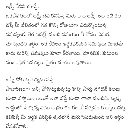
లక్ష్మీ దేవిని చూస్తే..
ఒకవేళ కలలో లక్ష్మీ దేవీ కనిపిస్తే మీరు చాల లక్కీ. ఇలాంటి కల
వస్తే మీ జీవితంలో గత కొన్ని రోజులుగా ఎదుర్కొంటున్న
సమస్యలకు తెర పడట్టే. మంచి సమయం మీకోసం ఎదురు
చూస్తుందని అర్థం. ఇక కేవలం ఆర్థికపరమైన సమస్యలు మాత్రమే
కాదు మరిన్ని సమస్యలు కూడా తీరతాయి. మానసిక, కుటుంబ
సంబంధిత సమస్యలు సైతం దూరం అవుతాయి.
అన్నీ పోగొట్టుకున్నట్లు వస్తే.
సాధారణంగా అన్నీ పోగొట్లుకున్నట్లు కొన్ని సార్లు నెగటివ్ కలలు
కూడా వస్తాయి. అయితే ఇలా వస్తే కూడా చాలా మంచిది. స్వప్న
శాస్త్రంలో పేర్కొన్న వివరాల ప్రకారం కలలో సర్వసం కోల్పోయినట్లు
కనిపిస్తే మీ ఆర్థిక పరిస్థితి త్వరలోనే మెరుగుపడుతుంది అని అర్థం
చేసుకోవాలి.