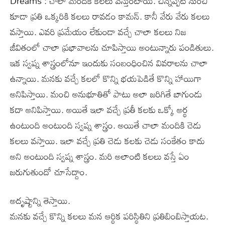
Dreams : చాలా మందికి కలలు వస్తుంటాయి. చిన్నప్పటి నుంచి
కూడా ప్రతి ఒక్కరికి కలలు రావడం కామన్. కానీ వేరు వేరు కలలు
వస్తాయి. ఎవరి ప్రమేయం లేకుండా వచ్చే చాలా కలలు నిజ
జీవితంలో చాలా ప్రభావాలను చూపిస్తాయి అంటున్నారు పండితులు.
ఇక స్వప్న శాస్త్రంలోనూ ఇందుకు సంబంధించిన వివరాలను చాలా
ఉన్నాయి. మనకు వచ్చే కలలో కొన్ని భయపెడితే కొన్ని హాయిగా
అనిపిస్తాయి. మంచి అనుభూతితో పాటు అలా జరిగితే బాగుండు
కదా అనిపిస్తాయి. అయితే ఇలా వచ్చే ప్రతీ కలకు ఒక్కో అర్థ
ఉంటుంది అంటుంది స్వప్న శాస్త్రం. అయితే చాలా మందికి చెడు
కలలు వస్తాయి. ఇలా వచ్చే ప్రతి చెడు కలకు చెడు సంకేతం కాదు
అని అంటుంది స్వప్న శాస్త్రం. మరి అలాంటి కలలు వస్తే ఏం
జరుగుతుందో చూసేద్దాం.
అదృష్టాన్ని తెస్తాయి.
మనకు వచ్చే కొన్ని కలలు మన ఆర్థిక పరిస్థితిని ప్రతిబింబిస్తాయట.