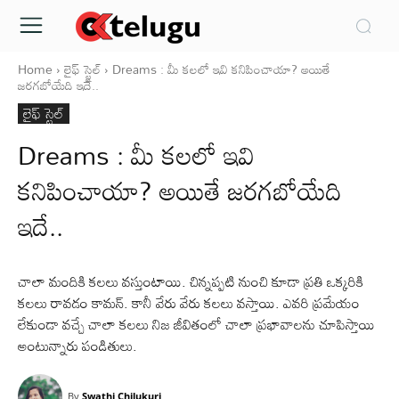
Home
లైఫ్ స్టైల్
Dreams : మీ కలలో ఇవి కనిపించాయా? అయితే
జరగబోయేది ఇదే..
లైఫ్ స్టైల్
Dreams : మీ కలలో ఇవి
కనిపించాయా? అయితే జరగబోయేది
ఇదే..
చాలా మందికి కలలు వస్తుంటాయి. చిన్నప్పటి నుంచి కూడా ప్రతి ఒక్కరికి
కలలు రావడం కామన్. కానీ వేరు వేరు కలలు వస్తాయి. ఎవరి ప్రమేయం
లేకుండా వచ్చే చాలా కలలు నిజ జీవితంలో చాలా ప్రభావాలను చూపిస్తాయి
అంటున్నారు పండితులు.
By
Swathi Chilukuri