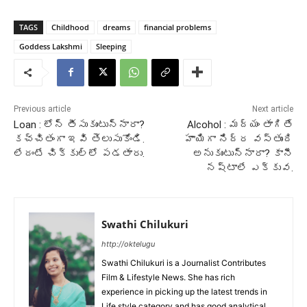
TAGS
Childhood
dreams
financial problems
Goddess Lakshmi
Sleeping
Previous article
Next article
Loan : లోన్ తీసుకుంటున్నారా?
Alcohol : మద్యం తాగితే
కచ్చితంగా ఇవి తెలుసుకోండి.
హాయిగా నిద్ర వస్తుంది
లేదంటే చిక్కుల్లో పడతారు.
అనుకుంటున్నారా? కానీ
నష్టాలే ఎక్కువ.
Swathi Chilukuri
http://oktelugu
Swathi Chilukuri is a Journalist Contributes
Film & Lifestyle News. She has rich
experience in picking up the latest trends in
Life style category and has good analytical