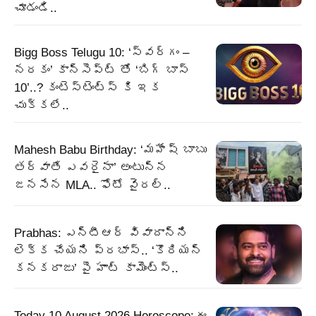
చూడండి..
Bigg Boss Telugu 10: ‘స్వర్గం –
నరకం’ కాన్సెప్ట్ తో ‘బిగ్ బాస్
10’..? కంటెస్టెంట్స్ కి ఇక
చుక్కలే..
Mahesh Babu Birthday: ‘మహేష్ బాబు
తర్వాతే ఎవరైనా’ అంటున్న
జనసేన MLA.. ఫోటో వైరల్..
Prabhas: ఎన్టీఆర్ వివాదాన్ని
లెక్క చేయని ప్రభాస్.. ‘కొరియన్
కనకరాజు’ పై హాట్ కామెంట్స్..
Today 10 August 2026 Horoscope: ఈ