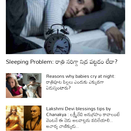
Sleeping Problem: రాత్రి సరిగ్గా నిద్ర పట్టడం లేదా?
Reasons why babies cry at night:
రాత్రిపూట పిల్లలు ఎందుకు ఎక్కువగా
ఏడుస్తుంటారు?
Lakshmi Devi blessings tips by
Chanakya : లక్ష్మీదేవి అనుగ్రహం కావాలంటే
వెంటనే ఈ చెడు అలవాట్లను వదిలేయాలి..
ఆచార్య చాణిక్యుడు..