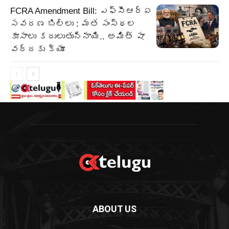
FCRA Amendment Bill: ఎఫ్‌సీఆర్‌ఏ
సవరణ బిల్లు : మత సంస్థల
కూసాలు కదులుతున్నాయి.. అమిత్ షా
వద్దకు క్యూ
ABOUT US