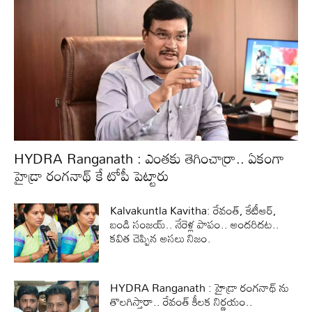
HYDRA Ranganath : ఎంతకు తెగించార్రా.. ఏకంగా
హైడ్రా రంగనాథ్ కే టోపీ పెట్టారు
Kalvakuntla Kavitha: రేవంత్, కేటీఆర్,
బండి సంజయ్.. నేరెళ్ల పాపం.. అందరిదట..
కవిత చెప్పిన అసలు నిజం.
HYDRA Ranganath : హైడ్రా రంగనాథ్ ను
తొలగిస్తారా.. రేవంత్ కీలక నిర్ణయం..