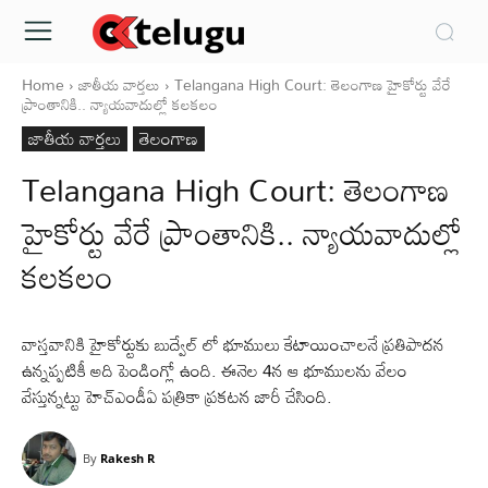
Home
జాతీయ వార్తలు
Telangana High Court: తెలంగాణ హైకోర్టు వేరే
ప్రాంతానికి.. న్యాయవాదుల్లో కలకలం
జాతీయ వార్తలు
తెలంగాణ
Telangana High Court: తెలంగాణ
హైకోర్టు వేరే ప్రాంతానికి.. న్యాయవాదుల్లో
కలకలం
వాస్తవానికి హైకోర్టుకు బుద్వేల్ లో భూములు కేటాయించాలనే ప్రతిపాదన
ఉన్నప్పటికీ అది పెండింగ్లో ఉంది. ఈనెల 4న ఆ భూములను వేలం
వేస్తున్నట్టు హెచ్ఎండీఏ పత్రికా ప్రకటన జారీ చేసింది.
By
Rakesh R