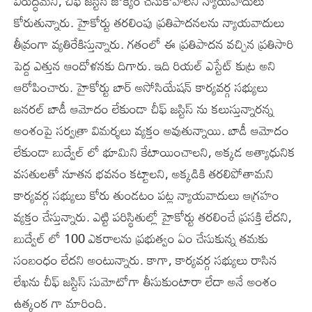
విరుద్ధమని, చీఫ్ జస్టిస్ జోక్యం చేసుకోవాలని న్యాయవాదులు
కోరుతున్నారు. హైకోర్టు తరలింపు ప్రతిపాదనలను న్యాయవాదులు
తీవ్రంగా వ్యతిరేకిస్తున్నారు. గతంలో ఈ ప్రతిపాదన వచ్చిన ప్రతిసారి
పెద్ద ఎత్తున ఆందోళనకు దిగారు. ఇది రియల్ ఎస్టేట్ కుట్ర అని
ఆరోపించారు. హైకోర్టు బార్ అసోసియేషన్ కార్యవర్గ సభ్యులు
జనరల్ బాడీ ఆమోదం లేకుండా చీఫ్ జస్టిస్ ను కలుస్తున్నారన్న
అంశంపై సర్వత్రా విమర్శలు వ్యక్తం అవుతున్నాయి. బాడీ ఆమోదం
లేకుండా బుద్వేల్ లో భూమిని కేటాయించాలని, అక్కడ అత్యాధునిక
వసతులతో నూతన భవనం కట్టాలని, అక్కడికి తరలిపోతామని
కార్యవర్గ సభ్యులు కోరు తుండటం పట్ల న్యాయవాదులు ఆగ్రహం
వ్యక్తం చేస్తున్నారు. ఎట్టి పరిస్థితుల్లో హైకోర్టు తరలించే ప్రసక్తి లేదని,
బుద్వేల్ లో 100 ఎకరాలను ప్రభుత్వం ఏం చేసుకున్న తమకు
సంబంధం లేదని అంటున్నారు. కాగా, కార్యవర్గ సభ్యులు రాసిన
లేఖను చీఫ్ జస్టిస్ సుమోటోగా తీసుకుంటారా లేదా అనే అంశం
ఉత్కంఠ గా మారింది.