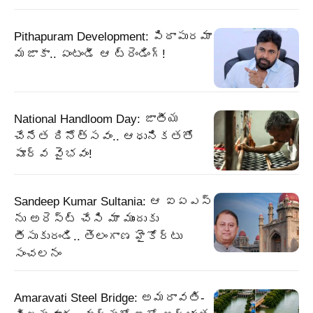
Pithapuram Development: పిఠాపురమా
మజాకా.. ఏంటండీ ఆ ట్రెండింగ్!
National Handloom Day: జాతీయ
చేనేత దినోత్సవం.. ఆధునికతతో
పూర్వ వైభవం!
Sandeep Kumar Sultania: ఆ ఐఏఎస్
ను అరెస్ట్ చేసి మా ముందుకు
తీసుకురండి.. తెలంగాణ హైకోర్టు
సంచలనం
Amaravati Steel Bridge: అమరావతి-