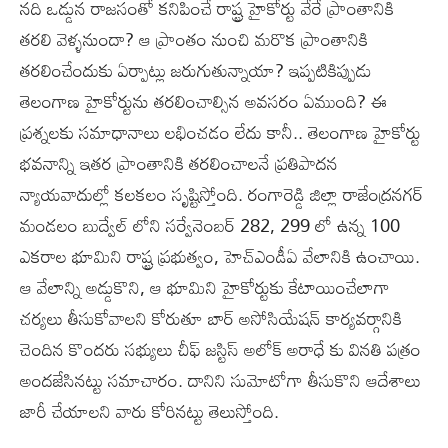
నది ఒడ్డున రాజసంతో కనిపించే రాష్ట్ర హైకోర్టు వేరే ప్రాంతానికి
తరలి వెళ్ళనుందా? ఆ ప్రాంతం నుంచి మరొక ప్రాంతానికి
తరలించేందుకు ఏర్పాట్లు జరుగుతున్నాయా? ఇప్పటికిప్పుడు
తెలంగాణ హైకోర్టును తరలించాల్సిన అవసరం ఏముంది? ఈ
ప్రశ్నలకు సమాధానాలు లభించడం లేదు కానీ.. తెలంగాణ హైకోర్టు
భవనాన్ని ఇతర ప్రాంతానికి తరలించాలనే ప్రతిపాదన
న్యాయవాదుల్లో కలకలం సృష్టిస్తోంది. రంగారెడ్డి జిల్లా రాజేంద్రనగర్
మండలం బుద్వేల్ లోని సర్వేనెంబర్ 282, 299 లో ఉన్న 100
ఎకరాల భూమిని రాష్ట్ర ప్రభుత్వం, హెచ్ఎండీఏ వేలానికి ఉంచాయి.
ఆ వేలాన్ని అడ్డుకొని, ఆ భూమిని హైకోర్టుకు కేటాయించేలాగా
చర్యలు తీసుకోవాలని కోరుతూ బార్ అసోసియేషన్ కార్యవర్గానికి
చెందిన కొందరు సభ్యులు చీఫ్ జస్టిస్ అలోక్ అరాధే కు వినతి పత్రం
అందజేసినట్టు సమాచారం. దానిని సుమోటోగా తీసుకొని ఆదేశాలు
జారీ చేయాలని వారు కోరినట్టు తెలుస్తోంది.