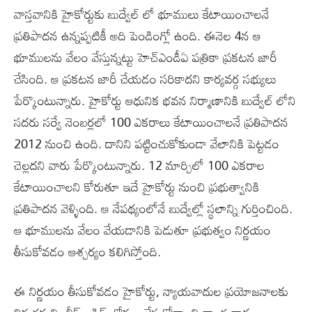
వాస్తవానికి హైకోర్టుకు బుద్వేల్ లో భూములు కేటాయించాలనే
ప్రతిపాదన ఉన్నప్పటికీ అది పెండింగ్లో ఉంది. ఈనెల 4న ఆ
భూములను వేలం వేస్తున్నట్టు హెచ్ఎండీఏ పత్రికా ప్రకటన జారీ
చేసింది. ఆ ప్రకటన జారీ చేయడం సరికాదని కార్యవర్గ సభ్యులు
పేర్కొంటున్నారు. హైకోర్టు ఆధునిక భవన నిర్మాణానికి బుద్వేల్ లోని
సదరు సర్వే నెంబర్లలో 100 ఎకరాలు కేటాయించాలనే ప్రతిపాదన
2012 నుంచి ఉంది. దానిని పట్టించుకోకుండా వేలానికి పెట్టడం
చెల్లదని వారు పేర్కొంటున్నారు. 12 మార్చిలో 100 ఎకరాల
కేటాయించాలని కోరుతూ ఇదే హైకోర్టు నుంచి ప్రభుత్వానికి
ప్రతిపాదన వెళ్ళింది. ఆ నేపథ్యంలోనే బుద్వేల్లో స్థలాన్ని గుర్తించింది.
ఆ భూములను వేలం వేయడానికి పెడుతూ ప్రభుత్వం నిర్ణయం
తీసుకోవడం ఆశ్చర్యం కలిగిస్తోంది.
ఈ నిర్ణయం తీసుకోవడం హైకోర్టు, న్యాయవాదుల ప్రయోజనాలకు