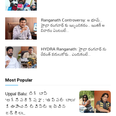
Ranganath Controversy: ఆ భూమే..
హైడ్రా రంగనాథ్ కు ఇబ్బందికరం.. ఇంతకీ ఆ
వివాదం ఏంటంటే..
HYDRA Ranganath: హైడ్రా రంగనాథ్ ను
రేవంత్ వదులుకోరు.. ఎందుకంటే..
Most Popular
Uppal Balu: బిగ్ బాస్
‘అగ్నిపరీక్ష 2’ : ‘ఉప్పల్ బాలు’
కి ఊహించని ట్విస్ట్ ఇచ్చిన
జడ్జీలు..