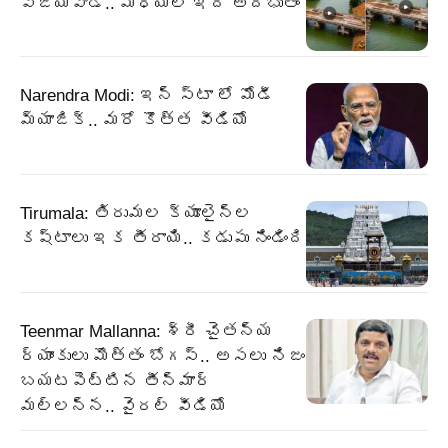
విజయవాడ.. మధ్యలో ఇదో అద్భుతం
Narendra Modi: ఇన్ స్టా లో మోడీ
మ్యాజిక్.. మరో కొత్త వీడియో
Tirumala: తిరుమల క్యూలైన్ల
కష్టాలు ఇక తీరాయి.. కడుపు నిండింది
Teenmar Mallanna: శ్రీ చైతన్య
ర్యాంకులు మొత్తం బోగస్.. అసలు నిజం
బయటపెట్టిన తీన్మార్
మల్లన్న.. వైరల్ వీడియో