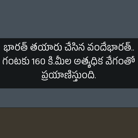
భారత్ తయారు చేసిన వందేభారత్..
గంటకు 160 కి.మీల అత్యధిక వేగంతో
ప్రయాణిస్తుంది.