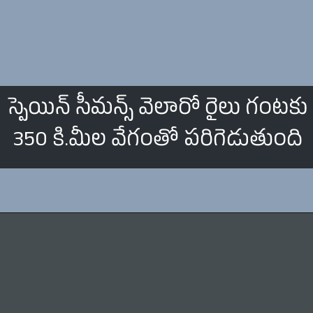
స్పెయిన్ సీమన్స్ వెలారో రైలు గంటకు
350 కి.మీల వేగంతో పరిగెడుతుంది