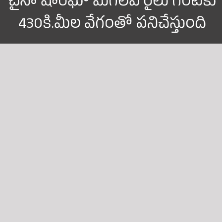
చైనా షాంఘౌ మెగలెవ్ రైలు గంటకు
430కి.మీల వేగంతో పనిచేస్తుంది