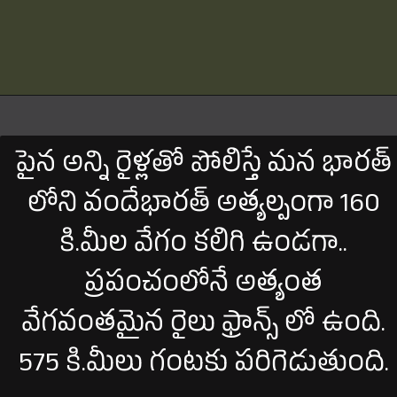
పైన అన్ని రైళ్లతో పోలిస్తే మన భారత్
లోని వందేభారత్ అత్యల్పంగా 160
కి.మీల వేగం కలిగి ఉండగా..
ప్రపంచంలోనే అత్యంత
వేగవంతమైన రైలు ఫ్రాన్స్ లో ఉంది.
575 కి.మీలు గంటకు పరిగెడుతుంది.