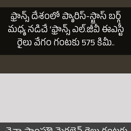
ఫ్రాన్స్ దేశంలో ప్యారిస్-స్ట్రాస్ బర్గ్
మధ్య నడిచే ‘ఫ్రాన్స్ ఎల్.జీవీ ఈఎస్టీ
రైలు వేగం గంటకు 575 కిమీ..