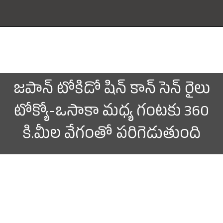
జపాన్ టోకిడో షిన్ కాన్ సెన్ రైలు
టోక్యో-ఒసాకా మధ్య గంటకు 360
కి.మీల వేగంతో పరిగెడుతుంది