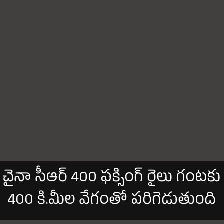
చైనా సీఆర్ 400 ఫక్సింగ్ రైలు గంటకు
400 కి.మీల వేగంతో పరిగెడుతుంది