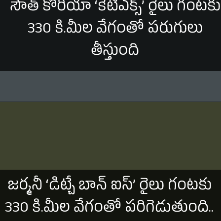
సౌత్ కొరియా ‘కేటీఎక్స్’ రైలు గంటకు
330 కి.మీల వేగంతో పరుగులు
తీస్తుంది
జర్మనీ ‘డిట్చే బాన్ ఐస్’ రైలు గంటకు
330 కి.మీల వేగంతో పరిగెడుతుంది..